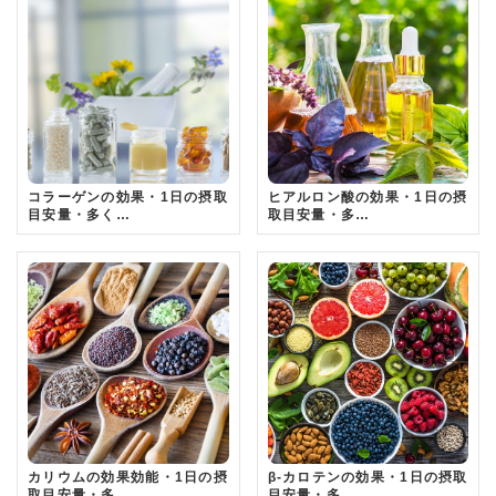
コラーゲンの効果・1日の摂取
ヒアルロン酸の効果・1日の摂
目安量・多く…
取目安量・多…
カリウムの効果効能・1日の摂
β-カロテンの効果・1日の摂取
取目安量・多…
目安量・多…