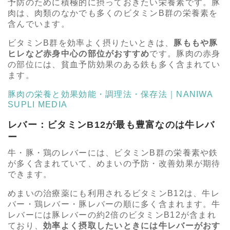
予防のために積極的に摂っておきたい栄養素です。豚
肉は、肉類のなかでも多くのビタミンB群の栄養素を
含んでいます。
ビタミンB群を効率よく摂りたいときは、
豚ももや豚
ヒレなど赤身中心の部位がおすすめ
です。豚肉の赤身
の部位には、貧血予防効果のある鉄も多く含まれてい
ます。
豚肉の栄養と効果効能・調理法・保存法｜NANIWA
SUPLI MEDIA
レバー：ビタミンB12が最も豊富なのは牛レバ
ー
牛・豚・鶏のレバーには、ビタミンB群の栄養素や鉄
が多く含まれていて、めまいの予防・改善効果が期待
できます。
めまいの治療薬にも利用されるビタミンB12は、牛レ
バー・鶏レバー・豚レバーの順に多く含まれます。牛
レバーには豚レバーの約2倍のビタミンB12が含まれ
ており、
効率よく摂取したいときには牛レバーがおす