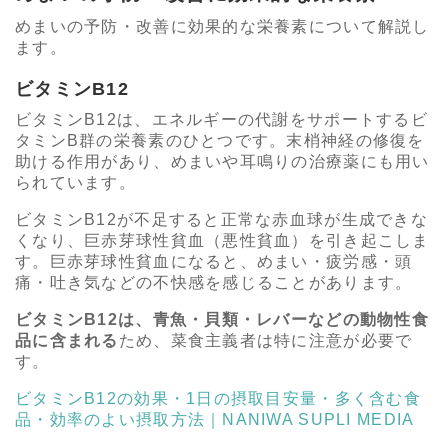
めまいの予防・改善に効果的な栄養素について解説し
ます。
ビタミンB12
ビタミンB12は、エネルギーの代謝をサポートするビ
タミンB群の栄養素のひとつです。末梢神経の修復を
助ける作用があり、めまいや耳鳴りの治療薬にも用い
られています。
ビタミンB12が不足すると正常な赤血球が生成できな
くなり、巨赤芽球性貧血（悪性貧血）を引き起こしま
す。巨赤芽球性貧血になると、めまい・疲労感・頭
痛・吐き気などの不快感を感じることがあります。
ビタミンB12は、青魚・貝類・レバーなどの動物性食
品に含まれる
ため、菜食主義者は特に注意が必要で
す。
ビタミンB12の効果・1日の摂取目安量・多く含む食
品・効率のよい摂取方法｜NANIWA SUPLI MEDIA