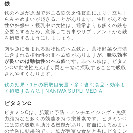
鉄
鉄の不足が原因で起こる鉄欠乏性貧血により、立ちく
らみやめまいが起きることがあります。生理がある女
性や妊娠中・授乳中の女性は、通常よりも多くの鉄を
必要とするため、意識して食事やサプリメントから鉄
を摂取するようにしましょう。
肉や魚に含まれる動物性のヘム鉄と、葉物野菜や海藻
に含まれる植物性の非ヘム鉄がありますが、
吸収効率
が良いのは動物性のヘム鉄
です。非ヘム鉄は、ビタミ
ンCや動物性たんぱく質と一緒に摂取することで吸収
されやすくなります。
鉄の効果・1日の摂取目安量・多く含む食品・効率よ
く摂取する方法｜NANIWA SUPLI MEDIA
ビタミンC
ビタミンCは、肌荒れ予防・アンチエイジング・免疫
力維持など多くの効能を持つ栄養素です。ビタミンC
には鉄の吸収を助ける機能があり、貧血によるめまい
の予防に効果的です。鉄が豊富な食材と共にビタミン