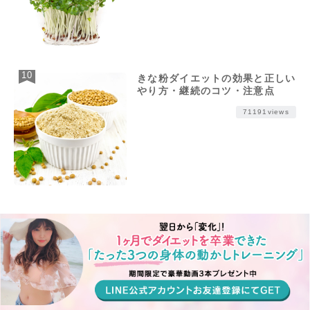
きな粉ダイエットの効果と正しい
やり方・継続のコツ・注意点
71191views
人気キーワード
コラーゲン
乳酸菌
調理法
摂取目安量
ヒアルロン酸
ビタミン
保存法