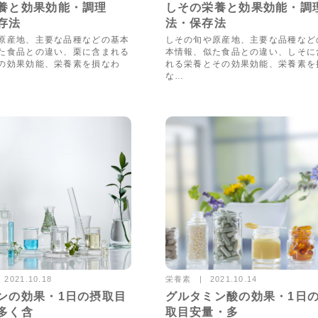
9554views
5655vie
養と効果効能・調理
しその栄養と効果効能・調
存法
法・保存法
原産地、主要な品種などの基本
しその旬や原産地、主要な品種など
た食品との違い、栗に含まれる
本情報、似た食品との違い、しそに
の効果効能、栄養素を損なわ
れる栄養とその効果効能、栄養素を
な…
栄養素
2021.10.18
2021.10.14
16533views
16937vie
ンの効果・1日の摂取目
グルタミン酸の効果・1日
多く含
取目安量・多