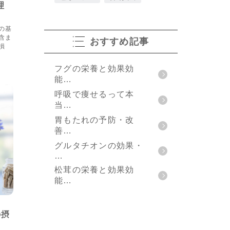
ws
理
の基
含ま
おすすめ記事
損
フグの栄養と効果効
能…
呼吸で痩せるって本
当…
胃もたれの予防・改
善…
グルタチオンの効果・
…
松茸の栄養と効果効
能…
ws
の摂