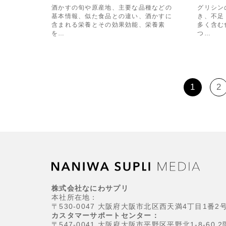
酒かすの旬や原産地、主要な品種などの
グリシン
基本情報、似た食品との違い、酒かすに
き、不足
含まれる栄養とその効果効能、栄養素
多く含む
を…
つ…
1
2
株式会社なにわサプリ
本社所在地：
〒530-0047 大阪府大阪市北区西天満4丁目1番2
カスタマーサポートセンター：
〒547-0041 大阪府大阪市平野区平野北1-8-60 2