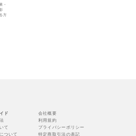
果・
影
る方
イド
会社概要
法
利⽤規約
いて
プライバシーポリシー
について
特定商取引法の表記