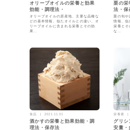
7029views
オリーブオイルの栄養と効果
栗の栄
効能・調理法・
法・保
オリーブオイルの原産地、主要な品種な
栗の旬や
どの基本情報、似たオイルとの違い、オ
情報、似
リーブオイルに含まれる栄養とその効
栄養とそ
果…
な…
食品
栄養素
2021.11.01
7797views
酒かすの栄養と効果効能・調
グリシ
理法・保存法
安量・