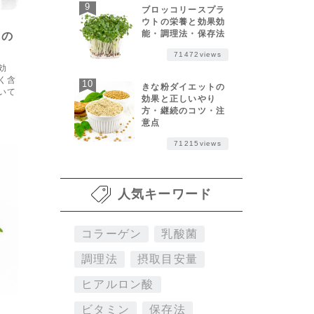
ブロッコリースプラ
ウトの栄養と効果効
ws
能・調理法・保存法
日の
71472views
効
く含
きな粉ダイエットの
いて
効果と正しいやり
方・継続のコツ・注
意点
71215views
人気キーワード
コラーゲン
乳酸菌
調理法
摂取目安量
ヒアルロン酸
ビタミン
保存法