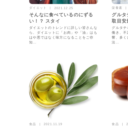
ダイエット
栄養素
2021.12.25
3901views
そんなに食べているのにずる
グルタ
い！？ スタイ
取目安
ダイエットのトレンドに詳しい皆さんな
グルタチ
ら、ダイエットに「お肉」や「油」はも
働き、不
はや悪ではなく味方になることをご存
響、多く
知…
法…
食品
食品
2021.11.19