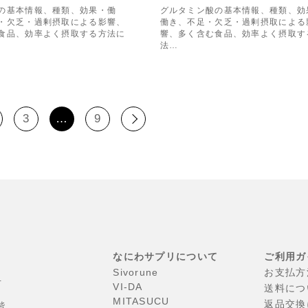
の基本情報、種類、効果・働
グルタミン酸の基本情報、種類、効
・欠乏・過剰摂取による影響、
働き、不足・欠乏・過剰摂取による
食品、効率よく摂取する方法に
響、多く含む食品、効率よく摂取す
法…
3
…
9
なにわサプリについて
ご利用ガ
Sivorune
お支払方
号
VI-DA
送料につ
MITASUCU
返品交換
階