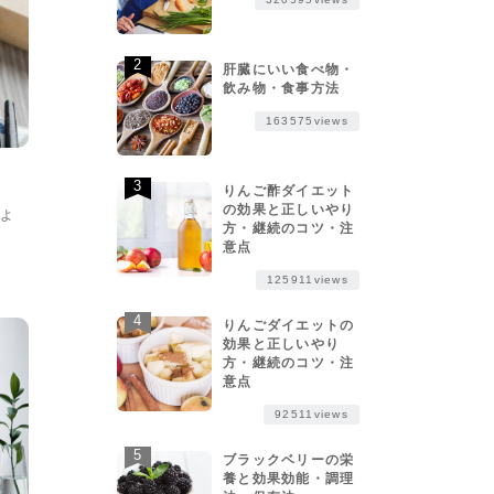
肝臓にいい食べ物・
飲み物・食事方法
163575views
ws
りんご酢ダイエット
の効果と正しいやり
よ
方・継続のコツ・注
意点
125911views
りんごダイエットの
効果と正しいやり
方・継続のコツ・注
意点
92511views
ブラックベリーの栄
養と効果効能・調理