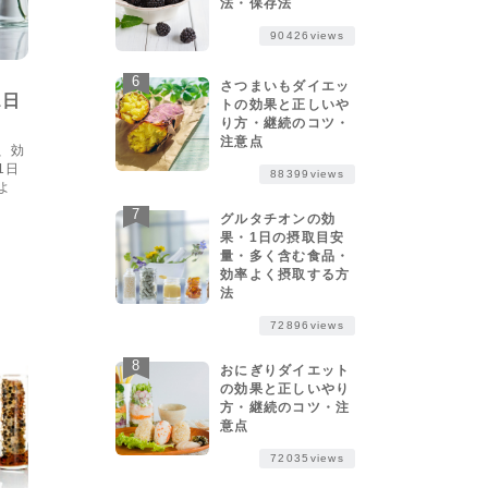
法・保存法
90426views
さつまいもダイエッ
ws
1日
トの効果と正しいや
り方・継続のコツ・
注意点
、効
1日
88399views
よ
グルタチオンの効
果・1日の摂取目安
量・多く含む食品・
効率よく摂取する方
法
72896views
おにぎりダイエット
の効果と正しいやり
方・継続のコツ・注
意点
72035views