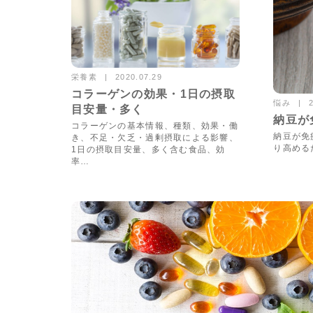
栄養素
2020.07.29
13468views
コラーゲンの効果・1日の摂取
悩み
目安量・多く
納豆が
コラーゲンの基本情報、種類、効果・働
納豆が免
き、不足・欠乏・過剰摂取による影響、
り高める
1日の摂取目安量、多く含む食品、効
率…