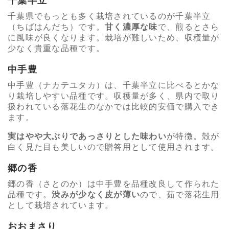
千葉半立
千葉県でもっとも多く栽培されているのが千葉半立
（ちばはんだち）です。
甘く濃厚な味
で、煎るとさら
に風味が良くなります。栽培が難しいため、収穫量が
少なく貴重な品種です。
中手豊
中手豊（ナカテユタカ）は、千葉半立に比べるとかな
り栽培しやすい品種です。収穫量が多く、県内で取り
扱われている落花生のなかでは比較的安価で購入でき
ます。
実はやや大ぶりであっさりとした味わい
が特徴。殻が
白く見た目も美しいので贈答用として使用されます。
郷の香
郷の香（さとのか）は中手豊を品種改良して作られた
品種です。
渋みが少なく皮が薄い
ので、茹で落花生用
として栽培されています。
おおまさり