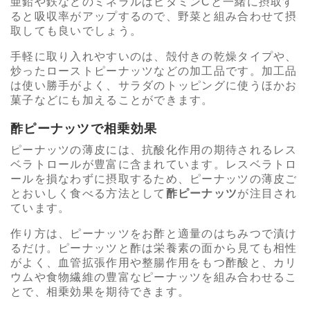
亜鉛や鉄などのミネラルはビタミンCと一緒に摂取す
ると吸収率がアップするので、野菜と組み合わせて摂
取しても良いでしょう。
手軽に取り入れやすいのは、殻付きの乾燥タイプや、
炒ったローストピーナッツなどの加工品です。加工品
は使い勝手がよく、サラダのトッピングに使うほかお
菓子などにも加えることができます。
酢ピーナッツで相乗効果
ピーナッツの薄皮には、抗酸化作用の期待されるレス
ベラトロールが豊富に含まれています。レスベラトロ
ールを損なわずに摂取するため、ピーナッツの薄皮ご
とおいしく食べる方法として
酢ピーナッツ
が注目され
ています。
作り方は、ピーナッツをお酢と適量のはちみつで漬け
るだけ。ピーナッツと酢は栄養素の面から見ても相性
がよく、血管拡張作用や整腸作用をもつ酢酸と、カリ
ウムや食物繊維の豊富なピーナッツを組み合わせるこ
とで、相乗効果を期待できます。