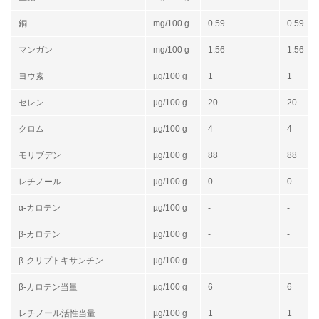
銅
mg/100 g
0.59
0.59
マンガン
mg/100 g
1.56
1.56
ヨウ素
µg/100 g
1
1
セレン
µg/100 g
20
20
クロム
µg/100 g
4
4
モリブデン
µg/100 g
88
88
レチノール
µg/100 g
0
0
α-カロテン
µg/100 g
-
-
β-カロテン
µg/100 g
-
-
β-クリプトキサンチン
µg/100 g
-
-
β-カロテン当量
µg/100 g
6
6
レチノール活性当量
µg/100 g
1
1