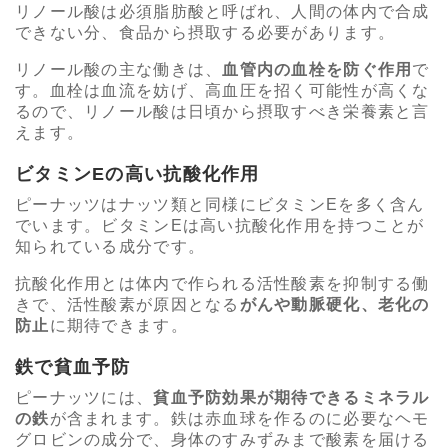
リノール酸は必須脂肪酸と呼ばれ、人間の体内で合成
できない分、食品から摂取する必要があります。
リノール酸の主な働きは、
血管内の血栓を防ぐ作用
で
す。血栓は血流を妨げ、高血圧を招く可能性が高くな
るので、リノール酸は日頃から摂取すべき栄養素と言
えます。
ビタミンEの高い抗酸化作用
ピーナッツはナッツ類と同様にビタミンEを多く含ん
でいます。ビタミンEは高い抗酸化作用を持つことが
知られている成分です。
抗酸化作用とは体内で作られる活性酸素を抑制する働
きで、活性酸素が原因となる
がんや動脈硬化、老化の
防止
に期待できます。
鉄で貧血予防
ピーナッツには、
貧血予防効果が期待できるミネラル
の鉄
が含まれます。鉄は赤血球を作るのに必要なヘモ
グロビンの成分で、身体のすみずみまで酸素を届ける