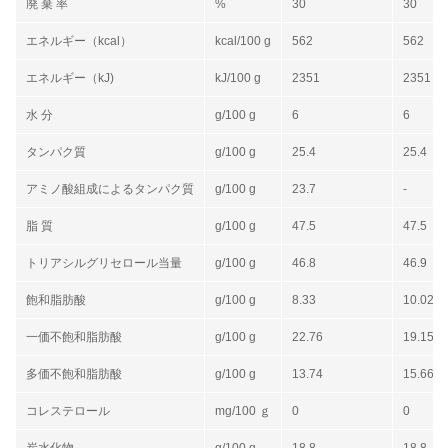
廃 棄 率
%
30
30
エネルギー（kcal）
kcal/100 g
562
562
エネルギー（kJ)
kJ/100 g
2351
2351
水 分
g/100 g
6
6
タンパク質
g/100 g
25.4
25.4
アミノ酸組成によるタンパク質
g/100 g
23.7
-
脂 質
g/100 g
47.5
47.5
トリアシルグリセロール当量
g/100 g
46.8
46.9
飽和脂肪酸
g/100 g
8.33
10.02
一価不飽和脂肪酸
g/100 g
22.76
19.15
多価不飽和脂肪酸
g/100 g
13.74
15.66
コレステロール
mg/100 ｇ
0
0