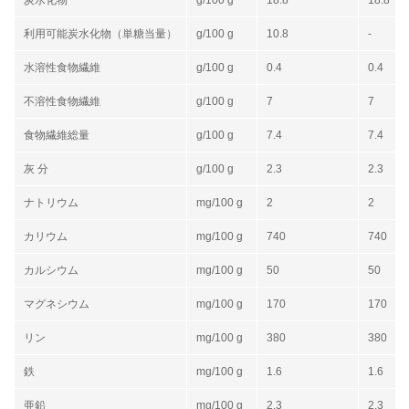
炭水化物
g/100 g
18.8
18.8
利用可能炭水化物（単糖当量）
g/100 g
10.8
-
水溶性食物繊維
g/100 g
0.4
0.4
不溶性食物繊維
g/100 g
7
7
食物繊維総量
g/100 g
7.4
7.4
灰 分
g/100 g
2.3
2.3
ナトリウム
mg/100 g
2
2
カリウム
mg/100 g
740
740
カルシウム
mg/100 g
50
50
マグネシウム
mg/100 g
170
170
リン
mg/100 g
380
380
鉄
mg/100 g
1.6
1.6
亜鉛
mg/100 g
2.3
2.3