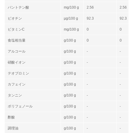
パントテン酸
mg/100 g
2.56
2.56
ビオチン
µg/100 g
92.3
92.3
ビタミンC
mg/100 g
0
0
食塩相当量
g/100 g
0
0
アルコール
g/100 g
-
-
硝酸イオン
g/100 g
-
-
テオブロミン
g/100 g
-
-
カフェイン
g/100 g
-
-
タンニン
g/100 g
-
-
ポリフェノール
g/100 g
-
-
酢酸
g/100 g
-
-
調理油
g/100 g
-
-