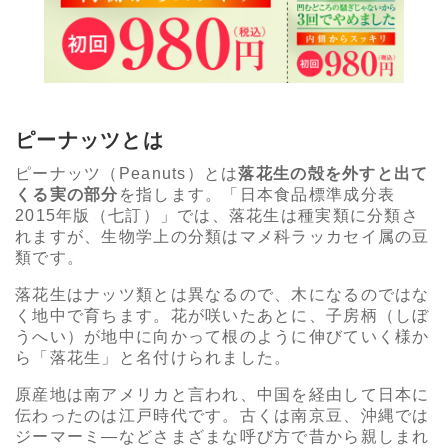
ピーナッツとは
ピーナッツ（Peanuts）とは
落花生の殻を外すと出て
くる実の部分
を指します。「日本食品標準成分表
2015年版（七訂）」では、落花生は種実類に分類さ
れますが、生物学上の分類はマメ科ラッカセイ属の豆
類です。
落花生はナッツ類とは異なるので、木になるのではな
く地中で育ちます。花が咲いたあとに、子房柄（しぼ
うへい）が地中に向かって根のように伸びていく様か
ら「落花生」と名付けられました。
原産地は南アメリカと言われ、中国を経由して日本に
伝わったのは江戸時代です。古くは南京豆、沖縄では
ジーマーミ―などさまざまな呼び方で昔から親しまれ