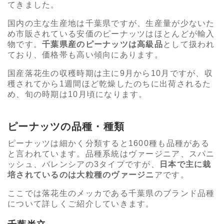
てきました。
国内の主な生産地は千葉県ですが、生産量が少ないた
め市販されている安価のピーナッツはほとんどが輸入
物です。
千葉県産のピーナッツは高級品
として扱われ
ており、価格帯も高い傾向にあります。
国産落花生の収穫時期は主に9月から10月ですが、収
穫されてから1週間ほど乾燥したのちに出荷されるた
め、旬の時期は10月頃になります。
ピーナッツの品種・種類
ピーナッツは細かく分類すると1600種も品種がある
と言われています。品種系統はヴァージニア、スパニ
ッシュ、バレンシアの3タイプですが、
日本で主に栽
培されているのは大粒種のヴァージニ
アです。
ここでは落花生のメッカである千葉県のブランド品種
について詳しくご紹介していきます。