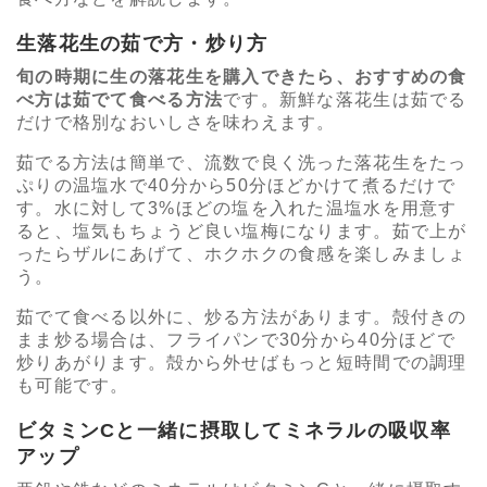
生落花生の茹で方・炒り方
旬の時期に生の落花生を購入できたら、おすすめの食
べ方は茹でて食べる方法
です。新鮮な落花生は茹でる
だけで格別なおいしさを味わえます。
茹でる方法は簡単で、流数で良く洗った落花生をたっ
ぷりの温塩水で40分から50分ほどかけて煮るだけで
す。水に対して3%ほどの塩を入れた温塩水を用意す
ると、塩気もちょうど良い塩梅になります。茹で上が
ったらザルにあげて、ホクホクの食感を楽しみましょ
う。
茹でて食べる以外に、炒る方法があります。殻付きの
まま炒る場合は、フライパンで30分から40分ほどで
炒りあがります。殻から外せばもっと短時間での調理
も可能です。
ビタミンCと一緒に摂取してミネラルの吸収率
アップ