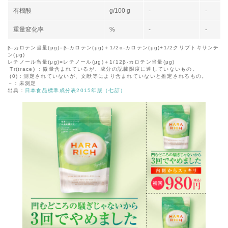
有機酸
g/100 g
-
-
重量変化率
%
-
-
β-カロテン当量(μg)=β-カロテン(μg)＋1/2α-カロテン(μg)+1/2クリプトキサンチ
ン(μg)
レチノール当量(μg)=レチノール(μg)＋1/12β-カロテン当量(μg)
Tr(trace) ：微量含まれているが、成分の記載限度に達していないもの。
(0)：測定されていないが、文献等により含まれていないと推定されるもの。
－：未測定
出典：
日本食品標準成分表2015年版（七訂）