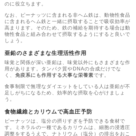
のに役立ちます。
なお、ピーナッツに含まれる非ヘム鉄は、動物性食品
に含まれるヘム鉄と一緒に摂取することで吸収効率が
高まります。そのため、鉄の補給を期待する場合は動
物性食品と組み合わせて摂取するようにすると良いで
しょう。
亜鉛のさまざまな生理活性作用
味覚と関係が深い亜鉛は、味覚以外にもさまざまな作
用があります。タンパク質やDNAの合成だけでな
く、
免疫系にも作用する大事な栄養素
です。
食事制限で無理なダイエットをしている人は亜鉛が不
足しがちになるため、効率的な摂取を心がけましょ
う。
食物繊維とカリウムで高血圧予防
ピーナッツは、塩分の摂りすぎを予防できる食材で
す。ミネラルの一種であるカリウムは、細胞の浸透圧
調整をするうえで、ナトリウム（塩分）の排出をおこ