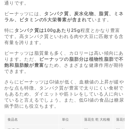
通りです。
ピーナッツには、
タンパク質、炭水化物、脂質、ミネ
ラル、ビタミンの5大栄養素が含まれて
います。
特に
タンパク質は100gあたり25g
程度とかなり豊富
です。高タンパク質といわれる肉や大豆に匹敵する含
有量を誇ります。
ピーナッツは脂質量も多く、カロリーは高い傾向にあ
ります。ただ、
ピーナッツの脂肪分は植物性脂肪で不
飽和脂肪酸が豊富
なため、さまざまな健康作用が期待
できます。
さらにピーナッツはGI値が低く、血糖値の上昇が緩や
かな点も特徴。タンパク質が豊富で太りにくい食材で
もあるため、ダイエットや筋トレをしている人に向い
ていると言えるでしょう。また、低GI値の食品は糖尿
病予防にも役立ちます。
食品名
単位
落花生 乾 大粒種
落花生 