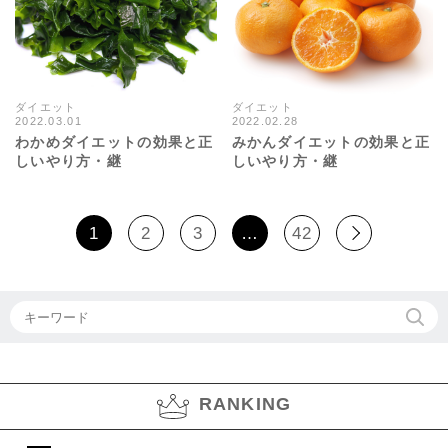
ダイエット
ダイエット
2022.03.01
2022.02.28
48392views
10295views
わかめダイエットの効果と正
みかんダイエットの効果と正
しいやり方・継
しいやり方・継
1
2
3
…
42
RANKING