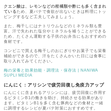
クエン酸は、レモンなどの柑橘類や酢にも多く含まれ
ている
ため、夏バテで食欲が出ないときは料理にトッ
ピングするなど工夫してみましょう。
また、梅干しにはナトリウムなどのミネラル類も豊
富。汗で失われた塩分やミネラルを補うことができる
ため、たくさん運動する子供のお弁当にもおすすめの
食材です。
コンビニで買える梅干しのおにぎりやお菓子でも栄養
補給ができるので、汗をたくさんかいた日には食事に
取り入れてみてください。
梅の栄養と効果効能・調理法・保存法 | NANIWA
SUPLI MEDIA
にんにく：アリシンで疲労回復し免疫力アップ
にんにくに含まれるアリシンには、疲労回復に作用す
るビタミンB1の働きを助け、持続させる効果があり
ます。ビタミンB1を多く含む豚肉などの食材と一緒
に調理するレシピが夏バテ対策におすすめです。