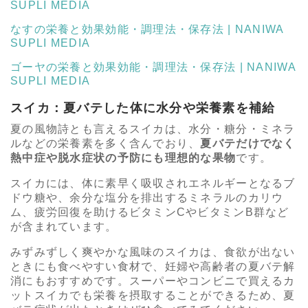
SUPLI MEDIA
なすの栄養と効果効能・調理法・保存法 | NANIWA
SUPLI MEDIA
ゴーヤの栄養と効果効能・調理法・保存法 | NANIWA
SUPLI MEDIA
スイカ：夏バテした体に水分や栄養素を補給
夏の風物詩とも言えるスイカは、水分・糖分・ミネラ
ルなどの栄養素を多く含んでおり、
夏バテだけでなく
熱中症や脱水症状の予防にも理想的な果物
です。
スイカには、体に素早く吸収されエネルギーとなるブ
ドウ糖や、余分な塩分を排出するミネラルのカリウ
ム、疲労回復を助けるビタミンCやビタミンB群など
が含まれています。
みずみずしく爽やかな風味のスイカは、食欲が出ない
ときにも食べやすい食材で、妊婦や高齢者の夏バテ解
消にもおすすめです。スーパーやコンビニで買えるカ
ットスイカでも栄養を摂取することができるため、夏