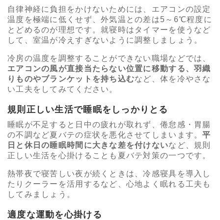
自律神経に負担をかけないためには、エアコンの設定
温度を極端に低くせず、外気温との差は5～6℃程度に
とどめるのが理想です。就寝時はタイマーを使うなど
して、室温が冷えすぎないように調整しましょう。
冷房の温度を調整することができない職場などでは、
エアコンの風が直接当たらない位置に移動する、羽織
りものやブランケットを持ち込む
など、体を冷やさな
い工夫をしてみてください。
規則正しい生活で睡眠をしっかりとる
睡眠が不足すると日中の疲れが取れず、倦怠感・胃腸
の不調など夏バテの症状を悪化させてしまいます。
平
日と休日の睡眠時間に大きな差を付けない
など、規則
正しい生活を心掛けることも夏バテ対策の一つです。
熱帯夜で寝苦しい夜が続くときは、冷感寝具を導入し
たりクーラーを活用するなど、心地よく眠れる工夫も
してみましょう。
適度な運動を心掛ける