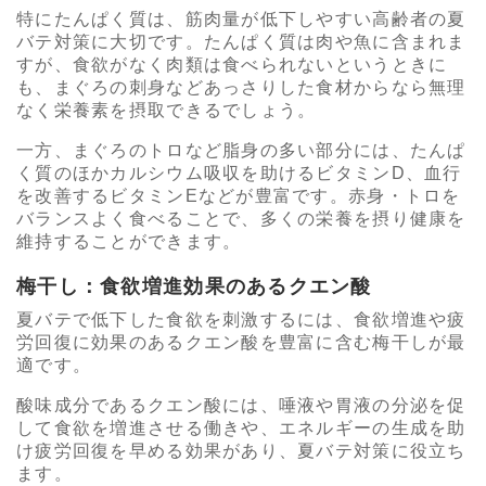
特にたんぱく質は、筋肉量が低下しやすい高齢者の夏
バテ対策に大切です。たんぱく質は肉や魚に含まれま
すが、食欲がなく肉類は食べられないというときに
も、まぐろの刺身などあっさりした食材からなら無理
なく栄養素を摂取できるでしょう。
一方、まぐろのトロなど脂身の多い部分には、たんぱ
く質のほかカルシウム吸収を助けるビタミンD、血行
を改善するビタミンEなどが豊富です。赤身・トロを
バランスよく食べることで、多くの栄養を摂り健康を
維持することができます。
梅干し：食欲増進効果のあるクエン酸
夏バテで低下した食欲を刺激するには、食欲増進や疲
労回復に効果のあるクエン酸を豊富に含む梅干しが最
適です。
酸味成分であるクエン酸には、唾液や胃液の分泌を促
して食欲を増進させる働きや、エネルギーの生成を助
け疲労回復を早める効果があり、夏バテ対策に役立ち
ます。