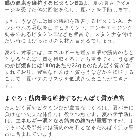
膜の健康を維持するビタミンB2
は、夏の暑さでダメ
ージを受けた体の回復を促し、夏バテを予防します。
また、うなぎには目の機能を改善するビタミンA、カ
ルシウムの吸収を促すビタミンD、アンチエイジング
効果のあるビタミンEなども豊富で、スタミナを付け
たい時にはぴったりの食材と言えるでしょう。
夏バテ対策には、エネルギーを運ぶ血液や筋肉のもと
となるたんぱく質を摂取することも重要です。
うなぎ
のかば焼きには100gあたり23gものたんぱく質
が含
まれており、豊富なたんぱく質をうなぎから摂取する
ことで、夏バテのリスクを低減させることができま
す。
まぐろ：筋肉量を維持するたんぱく質が豊富
たんぱく質やビタミン類が豊富なまぐろは、夏バテに
負けない丈夫な体作りに役立つ魚です。
夏バテ予防に
は、エネルギー源となる筋肉の維持が重要
ですが、ま
ぐろの赤身部分には筋肉の材料となるたんぱく質が豊
富に含まれています。