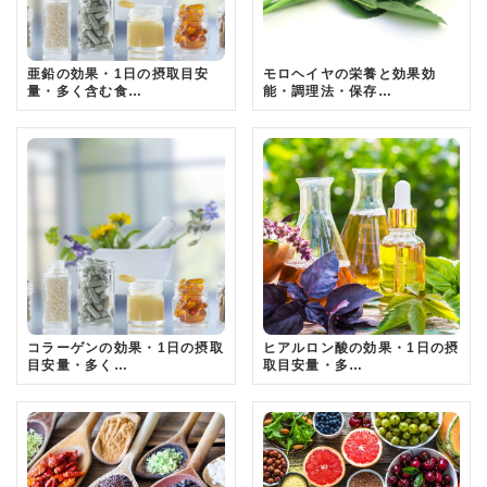
亜鉛の効果・1日の摂取目安
モロヘイヤの栄養と効果効
量・多く含む食…
能・調理法・保存…
コラーゲンの効果・1日の摂取
ヒアルロン酸の効果・1日の摂
目安量・多く…
取目安量・多…