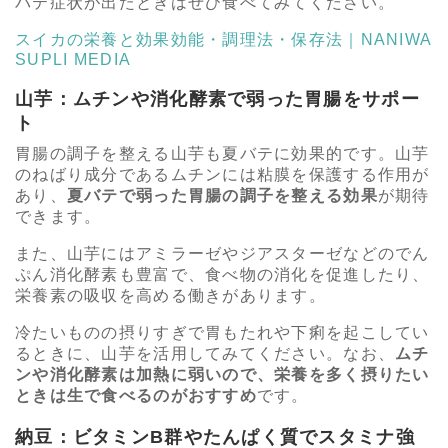
バテ症状が出たときはぜひ食べてみてください。
スイカの栄養と効果効能・調理法・保存法｜NANIWA
SUPLI MEDIA
山芋：ムチンや消化酵素で弱った胃腸をサポー
ト
胃腸の調子を整える山芋も夏バテに効果的です。山芋
のねばり成分であるムチンには粘膜を保護する作用が
あり、
夏バテで弱った胃腸の調子を整える効果
が期待
できます。
また、山芋にはアミラーゼやジアスターゼなどのでん
ぷん消化酵素も豊富で、食べ物の消化を促進したり、
栄養素の吸収を高める働きがあります。
冷たいものの摂りすぎで胃もたれや下痢を起こしてい
るときに、山芋を活用してみてください。なお、
ムチ
ンや消化酵素は加熱に弱いので、栄養を多く摂りたい
ときは生で食べるのがおすすめ
です。
納豆：ビタミンB群やたんぱく質でスタミナ強