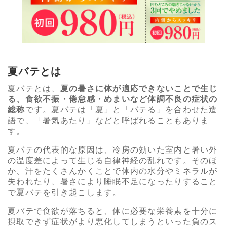
夏バテとは
夏バテとは、
夏の暑さに体が適応できないことで生じ
る、食欲不振・倦怠感・めまいなど体調不良の症状の
総称
です。夏バテは「夏」と「バテる」を合わせた造
語で、「暑気あたり」などと呼ばれることもありま
す。
夏バテの代表的な原因は、冷房の効いた室内と暑い外
の温度差によって生じる自律神経の乱れです。そのほ
か、汗をたくさんかくことで体内の水分やミネラルが
失われたり、暑さにより睡眠不足になったりすること
で夏バテを引き起こします。
夏バテで食欲が落ちると、体に必要な栄養素を十分に
摂取できず症状がより悪化してしまうといった負のス