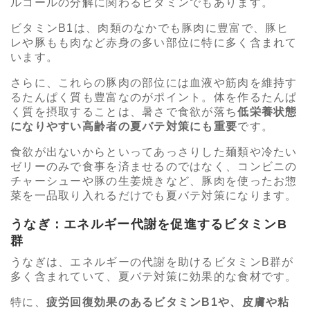
ルコールの分解に関わるビタミンでもあります。
ビタミンB1は、肉類のなかでも豚肉に豊富で、豚ヒ
レや豚もも肉など赤身の多い部位に特に多く含まれて
います。
さらに、これらの豚肉の部位には血液や筋肉を維持す
るたんぱく質も豊富なのがポイント。体を作るたんぱ
く質を摂取することは、暑さで食欲が落ち
低栄養状態
になりやすい高齢者の夏バテ対策にも重要
です。
食欲が出ないからといってあっさりした麺類や冷たい
ゼリーのみで食事を済ませるのではなく、コンビニの
チャーシューや豚の生姜焼きなど、豚肉を使ったお惣
菜を一品取り入れるだけでも夏バテ対策になります。
うなぎ：エネルギー代謝を促進するビタミンB
群
うなぎは、エネルギーの代謝を助けるビタミンB群が
多く含まれていて、夏バテ対策に効果的な食材です。
特に、
疲労回復効果のあるビタミンB1や、皮膚や粘