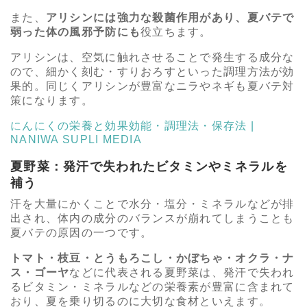
また、
アリシンには強力な殺菌作用があり、夏バテで
弱った体の風邪予防にも
役立ちます。
アリシンは、空気に触れさせることで発生する成分な
ので、細かく刻む・すりおろすといった調理方法が効
果的。同じくアリシンが豊富なニラやネギも夏バテ対
策になります。
にんにくの栄養と効果効能・調理法・保存法 |
NANIWA SUPLI MEDIA
夏野菜：発汗で失われたビタミンやミネラルを
補う
汗を大量にかくことで水分・塩分・ミネラルなどが排
出され、体内の成分のバランスが崩れてしまうことも
夏バテの原因の一つです。
トマト・枝豆・とうもろこし・かぼちゃ・オクラ・ナ
ス・ゴーヤ
などに代表される夏野菜は、発汗で失われ
るビタミン・ミネラルなどの栄養素が豊富に含まれて
おり、夏を乗り切るのに大切な食材といえます。