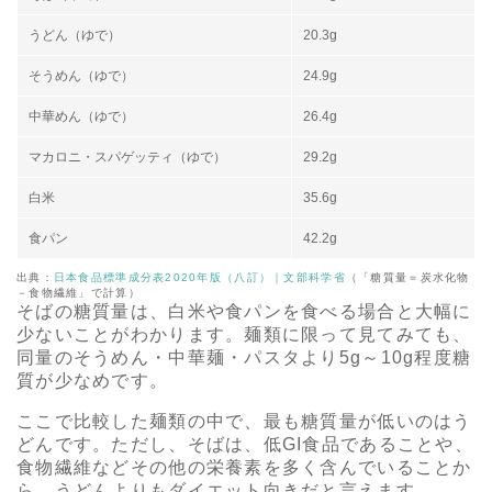
うどん（ゆで）
20.3g
そうめん（ゆで）
24.9g
中華めん（ゆで）
26.4g
マカロニ・スパゲッティ（ゆで）
29.2g
白米
35.6g
食パン
42.2g
出典：
日本食品標準成分表2020年版（八訂）｜文部科学省
（「糖質量＝炭水化物
－食物繊維」で計算）
そばの糖質量は、白米や食パンを食べる場合と大幅に
少ないことがわかります。麺類に限って見てみても、
同量のそうめん・中華麺・パスタより5g～10g程度糖
質が少なめです。
ここで比較した麺類の中で、最も糖質量が低いのはう
どんです。ただし、そばは、低GI食品であることや、
食物繊維などその他の栄養素を多く含んでいることか
ら、うどんよりもダイエット向きだと言えます。