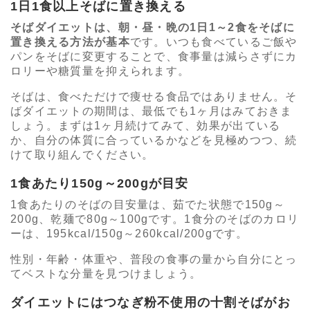
1日1食以上そばに置き換える
そばダイエットは、朝・昼・晩の1日1～2食をそばに
置き換える方法が基本
です。いつも食べているご飯や
パンをそばに変更することで、食事量は減らさずにカ
ロリーや糖質量を抑えられます。
そばは、食べただけで痩せる食品ではありません。そ
ばダイエットの期間は、最低でも1ヶ月はみておきま
しょう。まずは1ヶ月続けてみて、効果が出ている
か、自分の体質に合っているかなどを見極めつつ、続
けて取り組んでください。
1食あたり150g～200gが目安
1食あたりのそばの目安量は、茹でた状態で150g～
200g、乾麺で80g～100gです。1食分のそばのカロリ
ーは、195kcal/150g～260kcal/200gです。
性別・年齢・体重や、普段の食事の量から自分にとっ
てベストな分量を見つけましょう。
ダイエットにはつなぎ粉不使用の十割そばがお