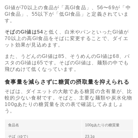
GI値が70以上の食品が「高GI食品」、56〜69が「中
GI食品」、55以下が「低GI食品」と定義されていま
す。
そばのGI値は54
と低く、白米やパンといったGI値が
70以上の高GI食品をそばに変更することで、ダイエ
ット効果が見込めます。
また、うどんのGI値は85、そうめんのGI値は68、パ
スタのGI値は65です。そばのGI値は、麺類の中でも
飛びぬけて低くなっています。
食事量を減らさずに糖質の摂取量を抑えられる
そばは、ダイエットの大敵である糖質の含有量が、比
較的少ない食材です。そばと、主要な麺類や炭水化物
100gあたりの糖質量を次の表で確認してみましょ
う。
食品名
100gあたりの糖質量
そば（ゆで）
23.1g