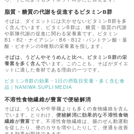
脂質・糖質の代謝を促進するビタミンB群
そばは、ダイエットには欠かせないビタミンB群を多
く含んでいます。ビタミンB群は、糖質・脂質の代謝
や新陳代謝の促進に関わる栄養素です。ビタミン
B1・B2・ナイアシン・B6・B12・パントテン酸・葉
酸・ビオチンの8種類の栄養素を指します。
そばは、うどんやそうめんと比べ、ビタミンB群の栄
養素を多く含んで
います。このことも、そばがダイエ
ットに適した食材である理由の一つです。
ビタミンB群の効果・1日の摂取目安量・多く含む食
品｜NANIWA SUPLI MEDIA
不溶性食物繊維が豊富で便秘解消
そばは、うどんや中華麺よりも多くの食物繊維を含ん
でいます。とりわけ、
便秘解消に効果的な不溶性食物
繊維が豊富
です。不溶性食物繊維は、腸のぜん動運動
を促したり、便のカサを増やしたりして、便通を改善
する効果が期待できます。