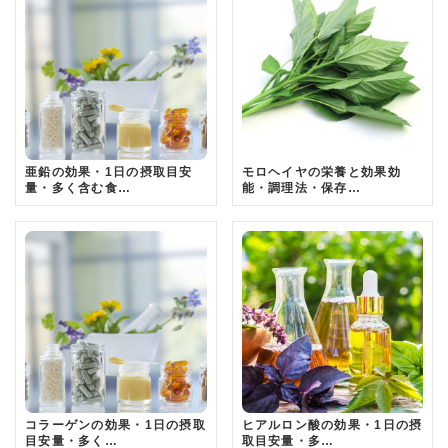
亜鉛の効果・1日の摂取目安
モロヘイヤの栄養と効果効
量・多く含む食…
能・調理法・保存…
コラーゲンの効果・1日の摂取
ヒアルロン酸の効果・1日の摂
目安量・多く…
取目安量・多…