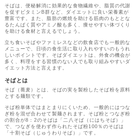
そばは、便秘解消に効果的な食物繊維や、脂質の代謝
を促すビタミンB群など、ダイエットに良い栄養素が
豊富です。また、脂肪の燃焼を助ける筋肉のもととな
るたんぱく質やアミノ酸も多く、痩せやすい体づくり
を助ける食材と言えるでしょう。
立ち食いそばやファミレスなどの飲食店でも一般的な
メニューで、日頃の食生活に取り入れやすいのもうれ
しいポイントです。そばダイエットは、外食の機会が
多く、料理をする習慣のない人でも取り組みやすいダ
イエット方法と言えます。
そばとは
そば（蕎麦）とは、そばの実を製粉したそば粉を原料
とする麺類です。
そば粉単体ではまとまりにくいため、一般的にはつな
ぎ粉を混ぜ合わせて製麺されます。そば粉とつなぎ粉
の割合が8：2のそばは「二八そば（にはちそば）」
で、つなぎを使わず作られたそば粉100％のそばは
「十割そば（じゅうわりそば）」です。