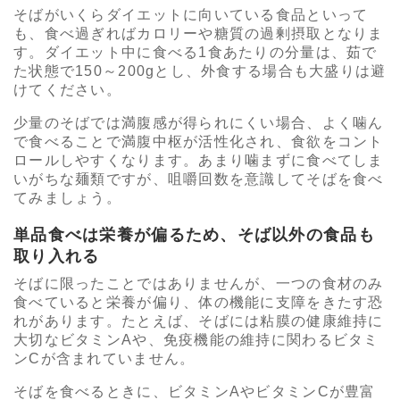
そばがいくらダイエットに向いている食品といって
も、食べ過ぎればカロリーや糖質の過剰摂取となりま
す。ダイエット中に食べる1食あたりの分量は、茹で
た状態で150～200gとし、外食する場合も大盛りは避
けてください。
少量のそばでは満腹感が得られにくい場合、よく噛ん
で食べることで満腹中枢が活性化され、食欲をコント
ロールしやすくなります。あまり噛まずに食べてしま
いがちな麺類ですが、咀嚼回数を意識してそばを食べ
てみましょう。
単品食べは栄養が偏るため、そば以外の食品も
取り入れる
そばに限ったことではありませんが、一つの食材のみ
食べていると栄養が偏り、体の機能に支障をきたす恐
れがあります。たとえば、そばには粘膜の健康維持に
大切なビタミンAや、免疫機能の維持に関わるビタミ
ンCが含まれていません。
そばを食べるときに、ビタミンAやビタミンCが豊富