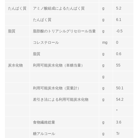
たんぱく質
アミノ酸組成によるたんぱく質
g
5.2
たんぱく質
g
6.1
脂質
脂肪酸のトリアシルグリセロール当量
g
-0.5
コレステロール
mg
0
脂質
g
0.6
炭水化物
利用可能炭水化物（単糖当量）
g
55
g
利用可能炭水化物（質量計）
g
50.1
差引き法による利用可能炭水化物
g
54.2
*
食物繊維総量
g
3.6
糖アルコール
g
Tr