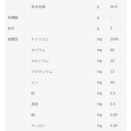
炭水化物
g
56.8
有機酸
g
-
灰分
g
3
無機質
ナトリウム
mg
1000
カリウム
mg
90
カルシウム
mg
18
マグネシウム
mg
13
リン
mg
49
鉄
mg
0.3
亜鉛
mg
0.3
銅
mg
0.08
マンガン
mg
0.39