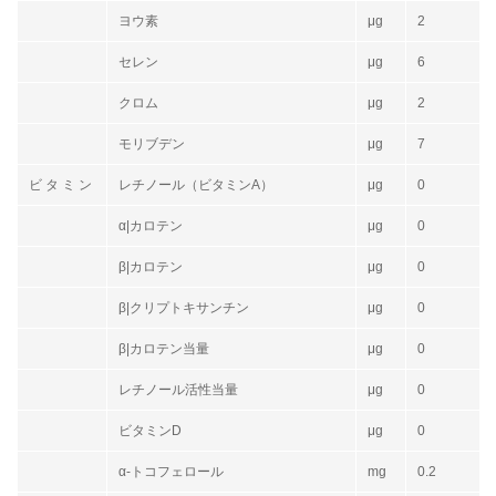
ヨウ素
μg
2
セレン
μg
6
クロム
μg
2
モリブデン
μg
7
ビ タ ミ ン
レチノール（ビタミンA）
μg
0
α|カロテン
μg
0
β|カロテン
μg
0
β|クリプトキサンチン
μg
0
β|カロテン当量
μg
0
レチノール活性当量
μg
0
ビタミンD
μg
0
α-トコフェロール
mg
0.2