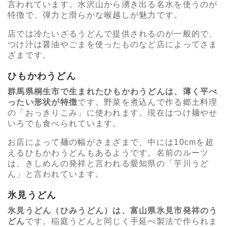
言われています。水沢山から湧き出る名水を使うのが
特徴で、弾力と滑らかな喉越しが魅力です。
店では冷たいざるうどんで提供されるのが一般的で、
つけ汁は醤油やごまを使ったものなど店によってさま
ざまです。
ひもかわうどん
群馬県桐生市で生まれたひもかわうどんは、薄く平べ
ったい形状が特徴
です。野菜を煮込んで作る郷土料理
の「おっきりこみ」に使われます。現在はつけ麺やせ
いろでも食べられています。
お店によって麺の幅がさまざまで、中には10cmを超
えるひもかわうどんもあるようです。名前のルーツ
は、きしめんの発祥と言われる愛知県の「芋川うど
ん」と言われています。
氷見うどん
氷見うどん（ひみうどん）は、富山県氷見市発祥のう
どん
です。稲庭うどんと同じく手延べ製法で作られま