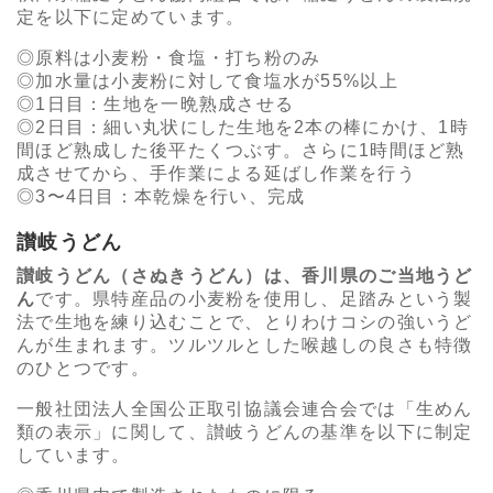
定を以下に定めています。
原料は小麦粉・食塩・打ち粉のみ
加水量は小麦粉に対して食塩水が55%以上
1日目：生地を一晩熟成させる
2日目：細い丸状にした生地を2本の棒にかけ、1時
間ほど熟成した後平たくつぶす。さらに1時間ほど熟
成させてから、手作業による延ばし作業を行う
3〜4日目：本乾燥を行い、完成
讃岐うどん
讃岐うどん（さぬきうどん）は、香川県のご当地うど
ん
です。県特産品の小麦粉を使用し、足踏みという製
法で生地を練り込むことで、とりわけコシの強いうど
んが生まれます。ツルツルとした喉越しの良さも特徴
のひとつです。
一般社団法人全国公正取引協議会連合会では「生めん
類の表示」に関して、讃岐うどんの基準を以下に制定
しています。