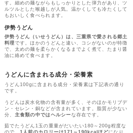
す。細めの麺ながらもしっかりとした弾力があり、ツ
ルツルとした喉越しが人気。温かくしても冷たくして
もおいしく食べられます。
伊勢うどん
伊勢うどん（いせうどん）は、三重県で愛される郷土
料理
です。ほかのうどんと違い、コシがないのが特徴
で、太めの麺を柔らかくなるまでよく煮て、たまり醤
油に絡めて食べます。
うどんに含まれる成分・栄養素
うどん100gに含まれる成分・栄養素は下記表の通り
です。
うどんは炭水化物の含有量が多く、そのほかモリブデ
ン・セレン・銅などが含まれています。脂質が少ない
分、
主食類の中ではヘルシー
な存在です。
茹でたうどん1玉の重量がだいたい180～200g程度な
ので、
1人前のカロリーは171～190kcalほど
になり