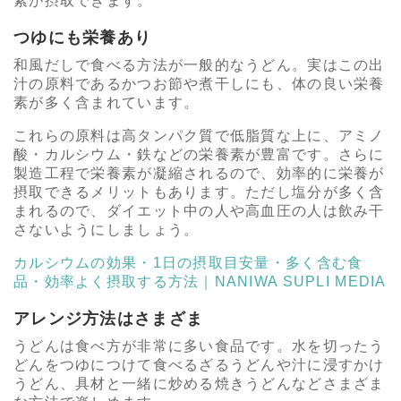
素が摂取できます。
つゆにも栄養あり
和風だしで食べる方法が一般的なうどん。実はこの出
汁の原料であるかつお節や煮干しにも、体の良い栄養
素が多く含まれています。
これらの原料は高タンパク質で低脂質な上に、アミノ
酸・カルシウム・鉄などの栄養素が豊富です。さらに
製造工程で栄養素が凝縮されるので、効率的に栄養が
摂取できるメリットもあります。ただし塩分が多く含
まれるので、ダイエット中の人や高血圧の人は飲み干
さないようにしましょう。
カルシウムの効果・1日の摂取目安量・多く含む食
品・効率よく摂取する方法｜NANIWA SUPLI MEDIA
アレンジ方法はさまざま
うどんは食べ方が非常に多い食品です。水を切ったう
どんをつゆにつけて食べるざるうどんや汁に浸すかけ
うどん、具材と一緒に炒める焼きうどんなどさまざま