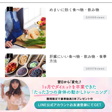
めまいに効く食べ物・飲み物
320606views
肝臓にいい食べ物・飲み物・食事
方法
163579views
りんご酢ダイエットの効果と正し
いやり方・継続のコツ・注意点