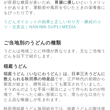
が容易な糖質が多いため、
胃腸に優しい
というメリッ
トがあります。運動前や風邪を引いたときの栄養食に
もぴったりです。
うどんダイエットの効果と正しいやり方・継続のコ
ツ・注意点｜NANIWA SUPLI MEDIA
ご当地別のうどんの種類
うどんは地域ごとに特徴が異なります。主なご当地う
どんを以下で紹介します。
稲庭うどん
稲庭うどん（いなにわうどん）は、日本三大うどんに
数えられる秋田県の特産品
です。江戸時代の初期から
製造が始まり、贈答品としても重宝されていました。
そうめんのような手延べ製法によって作られるのが特
徴で、平べったく細い形状になり、滑らかな口当たり
と上品な喉越しが生まれます。
秋田県稲庭うどん協同組合では、稲庭うどんの製法規