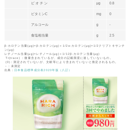
ビ オ チ ン
μg
0.8
ビタミンC
mg
0
アルコール
g
-
食塩相当量
g
2.5
β-カロテン当量(μg)=β-カロテン(μg)＋1/2α-カロテン(μg)+1/2クリプトキサンチ
ン(μg)
レチノール当量(μg)=レチノール(μg)＋1/12β-カロテン当量(μg)
Tr(trace) ：微量含まれているが、成分の記載限度に達していないもの。
(0)：測定されていないが、文献等により含まれていないと推定されるもの。
－：未測定
出典：
日本食品標準成分表2020年版（八訂）