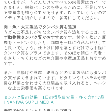
ていますが、うどんだけですべての栄養素はカバーで
きません。栄養バランスを整えるために、不足してい
る栄養素を補う必要があります。以下でいくつかのア
イディアを紹介しますので、参考にしてください。
肉・魚・大豆製品でタンパク質を追加
うどんに不足しがちなタンパク質を追加するには、ま
ず
動物性タンパク質がおすすめ
です。甘辛く炊いた豚
肉をトッピングしたり、鶏肉を一緒に煮込んだりして
も良いでしょう。仕上げに卵を落とすだけでも手軽に
タンパク質をプラスできます。そのほか鯖缶・海老・
あさり・ちくわなどの魚介類や水産加工品もおすすめ
です。
また、厚揚げや豆腐、納豆などの大豆製品にもタンパ
ク質が多く含まれています。ビタミンやミネラルが豊
富な野菜と合わせて大豆製品を取り入れると、ヘルシ
ーな上に栄養価も高くなります。
タンパク質の効果・1日の摂取目安量・多く含む食品
| NANIWA SUPLI MEDIA
野菜でビタミンとミネラルをプラス