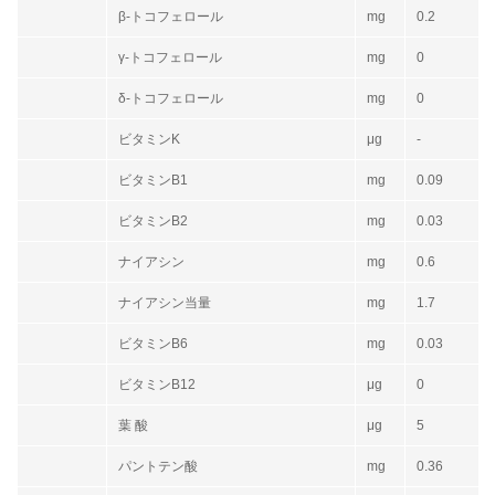
β-トコフェロール
mg
0.2
γ-トコフェロール
mg
0
δ-トコフェロール
mg
0
ビタミンK
μg
-
ビタミンB1
mg
0.09
ビタミンB2
mg
0.03
ナイアシン
mg
0.6
ナイアシン当量
mg
1.7
ビタミンB6
mg
0.03
ビタミンB12
μg
0
葉 酸
μg
5
パントテン酸
mg
0.36