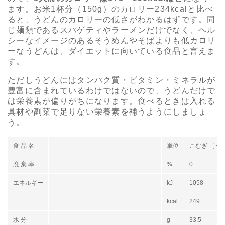
ます。お米1杯分（150g）のカロリー234kcalと比べ
ると、うどんのカロリーの低さがわかるはずです。同
じ麺類であるスパゲティやラーメンだけでなく、ヘル
シーなイメージのあるそうめんやそばよりも低カロリ
ーなうどんは、ダイエットに向いている食品と言えま
す。
ただしうどんにはタンパク質・ビタミン・ミネラルが
豊富に含まれているわけではないので、うどんだけで
は栄養素が偏りがちになります。食べるときは入れる
具材や副菜で足りない栄養素を補うようにしましょ
う。
食 品 名
単位
こむぎ ［う
廃 棄 率
%
0
エネルギー
kJ
1058
kcal
249
水 分
g
33.5