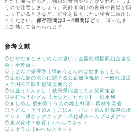
ただし凍らせると、独自の食感や弾力が失われてしま
うので注意しましょう。高齢者向けの食事や胃腸が弱
まっているときなど、消化を良くしたい場合に活用し
てください。
保存期間は3～4週間ほど
で、凍ったま
ま加熱して食べられます。
参考文献
ひやむぎとそうめんの違い｜全国乾麺協同組合連合
会－全乾麺－
うどんの栄養学 | 讃岐うどんのはなまるうどん
生めん類の表示に関する公正競争規約 | 一般社団法
人全国公正取引協議会連合会
稲庭うどんとは｜秋田県稲庭うどん協同組合
手打ちうむどん【歴史とこだわり】｜清水屋
きしめん 愛知県 | うちの郷土料理：農林水産省
うどん・そうめん｜ごはん・パン・めん類保存のポ
イント｜保存テクニック｜旭化成ホームプロダクツ
炭水化物 / 糖質 | e-ヘルスネット
ミネラル | e-ヘルスネット