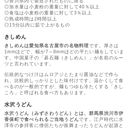
香川県内で製造されたものに限る
加水量は小麦粉の重量に対して40％以上
食塩は小麦粉の重量に対して3％以上
熟成時間は2時間以上
15分以内に茹で上がるもの
きしめん
きしめんは愛知県名古屋市の名物料理
です。厚さは
1mmほどで、幅が7～8mmほどの平たい麺をしていま
す。中国菓子の「碁石麺（きしめん）」が名前のルー
ツと言われています。
伝統的なつけ汁はムロアジとたまり醤油などで作ら
れ、比較的しっかりとした味付けです。温かくして食
べるのが一般的ですが、麺もつゆも冷たくする「きし
ころ」と呼ばれる食べ方もあります。
水沢うどん
水沢うどん（みずさわうどん）とは、群馬県渋川市伊
香保町で食べられるご当地うどん
です。江戸時代に水
澤寺の参拝客に僧侶たちが振舞まったうどんが起源と