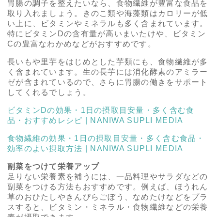
胃腸の調子を整えたいなら、食物繊維が豊富な食品を
取り入れましょう。きのこ類や海藻類はカロリーが低
い上に、ビタミンやミネラルも多く含まれています。
特にビタミンDの含有量が高いまいたけや、ビタミン
Cの豊富なわかめなどがおすすめです。
長いもや里芋をはじめとした芋類にも、食物繊維が多
く含まれています。生の長芋には消化酵素のアミラー
ゼが含まれているので、さらに胃腸の働きをサポート
してくれるでしょう。
ビタミンDの効果・1日の摂取目安量・多く含む食
品・おすすめレシピ | NANIWA SUPLI MEDIA
食物繊維の効果・1日の摂取目安量・多く含む食品・
効率のよい摂取方法 | NANIWA SUPLI MEDIA
副菜をつけて栄養アップ
足りない栄養素を補うには、一品料理やサラダなどの
副菜をつける方法もおすすめです。例えば、ほうれん
草のおひたしやきんぴらごぼう、なめたけなどをプラ
スすると、ビタミン・ミネラル・食物繊維などの栄養