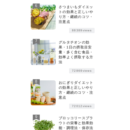
さつまいもダイエッ
トの効果と正しいや
り方・継続のコツ・
注意点
88389views
グルタチオンの効
果・1日の摂取目安
量・多く含む食品・
効率よく摂取する方
法
72869views
おにぎりダイエット
の効果と正しいやり
方・継続のコツ・注
意点
72012views
ブロッコリースプラ
ウトの栄養と効果効
能・調理法・保存法