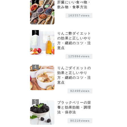
肝臓にいい食べ物・
飲み物・食事方法
163557views
りんご酢ダイエット
の効果と正しいやり
方・継続のコツ・注
意点
125894views
りんごダイエットの
効果と正しいやり
方・継続のコツ・注
意点
92498views
ブラックベリーの栄
養と効果効能・調理
法・保存法
90218views