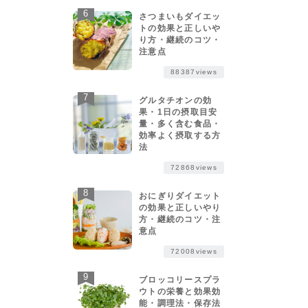
さつまいもダイエッ
トの効果と正しいや
り方・継続のコツ・
注意点
88387views
グルタチオンの効
果・1日の摂取目安
量・多く含む食品・
効率よく摂取する方
法
72868views
おにぎりダイエット
の効果と正しいやり
方・継続のコツ・注
意点
72008views
ブロッコリースプラ
ウトの栄養と効果効
能・調理法・保存法