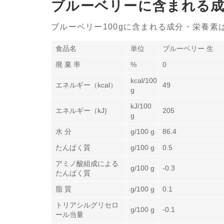
ブルーベリーに含まれる成
ブルーベリー100gに含まれる成分・栄養素
食品名
単位
ブルーベリー 生
廃 棄 率
%
0
kcal/100
エネルギー（kcal）
49
g
kJ/100
エネルギー（kJ)
205
g
水 分
g/100 g
86.4
たんぱく質
g/100 g
0.5
アミノ酸組成による
g/100 g
-0.3
たんぱく質
脂 質
g/100 g
0.1
トリアシルグリセロ
g/100 g
-0.1
ール当量