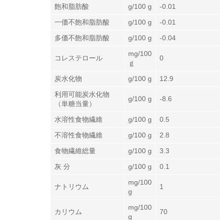
飽和脂肪酸
g/100 g
-0.01
一価不飽和脂肪酸
g/100 g
-0.01
多価不飽和脂肪酸
g/100 g
-0.04
mg/100
コレステロール
0
ｇ
炭水化物
g/100 g
12.9
利用可能炭水化物
g/100 g
-8.6
（単糖当量）
水溶性食物繊維
g/100 g
0.5
不溶性食物繊維
g/100 g
2.8
食物繊維総量
g/100 g
3.3
灰 分
g/100 g
0.1
mg/100
ナトリウム
1
g
mg/100
カリウム
70
g