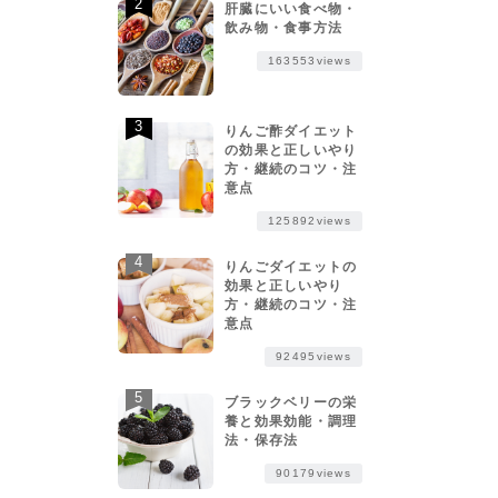
肝臓にいい食べ物・
飲み物・食事方法
163553views
りんご酢ダイエット
の効果と正しいやり
方・継続のコツ・注
意点
125892views
りんごダイエットの
効果と正しいやり
方・継続のコツ・注
意点
92495views
ブラックベリーの栄
養と効果効能・調理
法・保存法
90179views