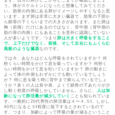
まず、自分の肺がどこからどこまでか確認しましょ
う。体がスケルトンになったと想像してみてくださ
い。肋骨の内側にある肺がイメージしやすくなると思
います。まず肺は非常に大きい臓器で、肋骨の下部か
ら鎖骨の下くらいまでの大きさがあります。また肺は
胸（前側）だけにあるのではなく、背中側（背中側の
肋の骨の内側）にもあることを意外に認識していない
人が多いようです。つまり
肺は大きく呼吸をすること
で、上下だけでなく、前後、そして左右にもふくらむ
風船のような臓器
なのです。
では今、あなたはどんな呼吸をされていますか？ 何
秒くらい時間をかけて息を吸っていますか？ 何秒く
らい時間をかけて息を吐いていますか？ 肺の動きに
よって体の外側もわずかにでも動いているでしょう
か？ 特に息を吸う時に背中まで膨らんでいるでしょ
うか？多くの人は首や肩、よくて鎖骨の下あたりが少
し動く程度の呼吸しかしていません。さらに、
人は加
齢になって肺活量が減少していく
ことも知られていま
す。一般的に20代男性の肺活量は４〜４.５ℓ。しかし
40代になると３ℓ程度に低下するとされているので
す。つまり、加齢によって呼吸の量が減るということ