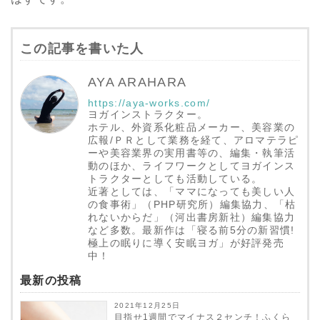
この記事を書いた人
AYA ARAHARA
https://aya-works.com/
ヨガインストラクター。
ホテル、外資系化粧品メーカー、美容業の
広報/ＰＲとして業務を経て、アロマテラピ
ーや美容業界の実用書等の、編集・執筆活
動のほか、ライフワークとしてヨガインス
トラクターとしても活動している。
近著としては、「ママになっても美しい人
の食事術」（PHP研究所）編集協力、「枯
れないからだ」（河出書房新社）編集協力
など多数。最新作は「寝る前5分の新習慣!
極上の眠りに導く安眠ヨガ」が好評発売
中！
最新の投稿
2021年12月25日
目指せ1週間でマイナス２センチ！ふくら