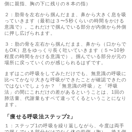
側に親指、胸の下に残りの８本の指）
２：肋骨を左右から掴んだまま、鼻から大きく息を吸
っていきます（最初は３〜5秒くらいの時間をかける
意識で）。これだけで掴んでいる部分が内側から外側
に押し広げられます。
３：肋の骨を左右から掴んだまま、鼻から（口からで
もOK）息をゆっくり長く吐いていきます（５〜10秒
程度の時間をかける意識で）。掴んでいる部分が元の
場所に戻っていくのが感じられるはずです。
まずはこの呼吸をしてみただけでも、無意識の呼吸に
比べてかなり大きな呼吸ができたことが確認できたの
ではないでしょうか？ 「無意識の呼吸」と「呼吸
法」の間にこれだけの差があるということは、1回の
肺活量、代謝量もすベて違ってくるということになり
ます。
「痩せる呼吸法ステップ2」
１：ステップ1の呼吸を繰り返しながら、今度は両手
で掴んでいる部分だけでなく体の前側（胸）、後ろ側