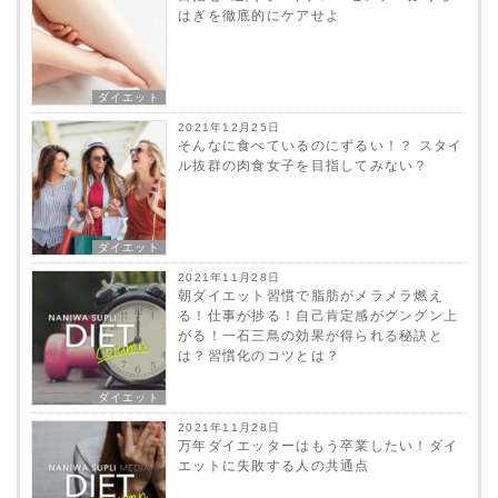
はぎを徹底的にケアせよ
ダイエット
2021年12月25日
そんなに食べているのにずるい！？ スタイ
ル抜群の肉食女子を目指してみない？
ダイエット
2021年11月28日
朝ダイエット習慣で脂肪がメラメラ燃え
る！仕事が捗る！自己肯定感がグングン上
がる！一石三鳥の効果が得られる秘訣と
は？習慣化のコツとは？
ダイエット
2021年11月28日
万年ダイエッターはもう卒業したい！ダイ
エットに失敗する人の共通点