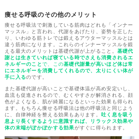
痩せる呼吸のその他のメリット
痩せる呼吸法で刺激している筋肉はどれも「インナー
マッスル」と言われ、代謝をあげたり、姿勢を正した
り、いわゆる筋トレでは鍛えるアウターマッスルとは
違う筋肉になります。これらのインナーマッスルを鍛
える最大のメリットは基礎代謝が上がること。
基礎代
謝とは生きていれば寝ている時でさえも消費されるエ
ネルギーのこと
で、この
基礎代謝量が高いほど体は常
にエネルギーを消費してくれるので、太りにくい体が
手に入る
のです。
また基礎代謝が高いことで基礎体温が高め安定いし、
血流も促進されるので、むくやすさが解消される、顔
色がよくなる、肌が綺麗になるといった効果も得られ
ます。もちろん痩せる呼吸法は他の呼吸法と同じよう
に、自律神経を整える効果もあります。
吐く息を吸う
息より長くするように意識すれば、リラックス効果や
体の末端がぽかぽかする効果
がすぐに得られます。