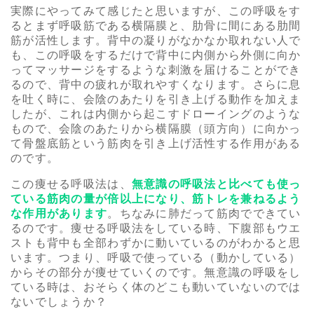
実際にやってみて感じたと思いますが、この呼吸をす
るとまず呼吸筋である横隔膜と、肋骨に間にある肋間
筋が活性します。背中の凝りがなかなか取れない人で
も、この呼吸をするだけで背中に内側から外側に向か
ってマッサージをするような刺激を届けることができ
るので、背中の疲れが取れやすくなります。さらに息
を吐く時に、会陰のあたりを引き上げる動作を加えま
したが、これは内側から起こすドローイングのような
もので、会陰のあたりから横隔膜（頭方向）に向かっ
て骨盤底筋という筋肉を引き上げ活性する作用がある
のです。
この痩せる呼吸法は、
無意識の呼吸法と比べても使っ
ている筋肉の量が倍以上になり、筋トレを兼ねるよう
な作用があります
。ちなみに肺だって筋肉でできてい
るのです。痩せる呼吸法をしている時、下腹部もウエ
ストも背中も全部わずかに動いているのがわかると思
います。つまり、呼吸で使っている（動かしている）
からその部分が痩せていくのです。無意識の呼吸をし
ている時は、おそらく体のどこも動いていないのでは
ないでしょうか？