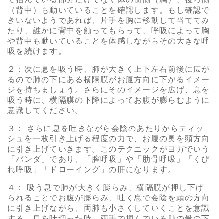
（背中）も動いていることを確認します。もし確認で
きいないようであれば、片手を胸に移動して当ててみ
たり、誰かに背中を触ってもらって、呼吸によって胸
や背中も動いていることを体感しながらその大きな呼
吸を続けます。
２：次に息を吸う時、肺が大きく上下左右前後に広が
るので肺の下にある横隔膜がお腹方向に下がるイメー
ジを持ちましょう。さらにそのイメージを広げ、息を
吸う時に、横隔膜の下降によってお腹が膨らむように
意識してください。
３： さらに息を吐きながら会陰のあたりからティッ
シュを一枚引き上げる程度の力で、お腹の奥を頭方向
に引き上げていきます。このテクニックがヨガでいう
「バンダ」であり、「膣呼吸」や「肋骨呼吸」「くび
れ呼吸」「ドローイング」の肝になります。
４： 吸う息で肺が大きく膨らみ、横隔膜が押し下げ
られることでお腹が膨らみ、吐く息で会陰を頭の方向
に引き上げながら、両肺も小さくしていくことを意識
する。息を吐切った時、両手で掴んでいる肋の骨の下