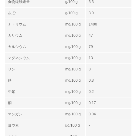
食物繊維総量
g/100 g
3.3
灰 分
g/100 g
3.9
ナトリウム
mg/100 g
1400
カリウム
mg/100 g
47
カルシウム
mg/100 g
79
マグネシウム
mg/100 g
13
リン
mg/100 g
8
鉄
mg/100 g
0.3
亜鉛
mg/100 g
0.2
銅
mg/100 g
0.17
マンガン
mg/100 g
0.04
ヨウ素
µg/100 g
-