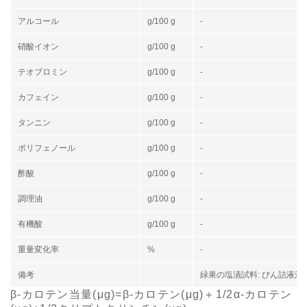
アルコール
g/100 g
-
硝酸イオン
g/100 g
-
テオブロミン
g/100 g
-
カフェイン
g/100 g
-
タンニン
g/100 g
-
ポリフェノール
g/100 g
-
酢酸
g/100 g
-
調理油
g/100 g
-
有機酸
g/100 g
-
重量変化率
%
-
備考
緑果の塩漬試料: びん詰液汁
β-カロテン当量(μg)=β-カロテン(μg)＋1/2α-カロテン