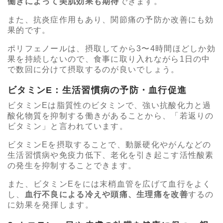
働きによって美肌効果も期待
できます。
また、抗炎症作用もあり、関節痛の予防か改善にも効
果的です。
ポリフェノールは、摂取してから3〜4時間ほどしか効
果を持続しないので、食事に取り入れながら1日の中
で数回に分けて摂取するのが良いでしょう。
ビタミンE：生活習慣病の予防・血行促進
ビタミンEは脂質性のビタミンで、強い抗酸化力と過
酸化物質を抑制する働きがあることから、「若返りの
ビタミン」と言われています。
ビタミンEを摂取することで、動脈硬化やがんなどの
生活習慣病や免疫力低下、老化を引き起こす活性酸素
の発生を抑制することできます。
また、ビタミンEをには末梢血管を広げて血行をよく
し、
血行不良による冷えや頭痛、生理痛を改善
するの
に効果を発揮します。