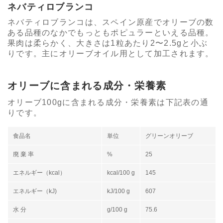
ネバティロブランコ
ネバティロブランコは、スペイン原産でオリーブの数
ある品種のなかでもっともポピュラーといえる品種。
果肉は柔らかく、大きさは1粒あたり2〜2.5gと小ぶ
りです。主にオリーブオイル用として加工されます。
オリーブに含まれる成分・栄養素
オリーブ100gに含まれる成分・栄養素は下記表の通
りです。
食品名
単位
グリーンオリーブ
廃 棄 率
%
25
エネルギー（kcal）
kcal/100 g
145
エネルギー（kJ)
kJ/100 g
607
水 分
g/100 g
75.6