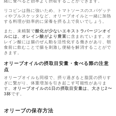
緒に食べると効率よく摂取することができます。
リコピンは熱に強いため、トマトソースのスパゲッテ
ィやブルスケッタなど、オリーブオイルと一緒に加熱
する料理が効率的に栄養を摂る上で良いでしょう。
また、未精製で
酸化が少ないエキストラバージンオイ
ルには、オレイン酸がより豊富
に含まれています。オ
レイン酸には腸のぜん動を活性化する働きがあり、朝
食前に飲むことで腸を刺激し便秘を解消することがで
きます。
オリーブオイルの摂取目安量・食べる際の注意
点
オリーブオイルも同様で、摂り過ぎると脂質の摂りす
ぎに繋がり、体重増加を引き起こす可能性がありま
す。
オリーブオイルの1日の摂取目安量は、大さじ2〜
3杯
です。
オリーブの保存方法