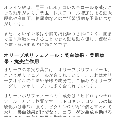
オレイン酸は、悪玉（LDL）コレステロールを減少さ
せる効果があり、悪玉コレステロール増加による動脈
硬化や高血圧、糖尿病などの生活習慣病を予防につな
がります。
また、オレイン酸は小腸で消化吸収されにくく、腸ま
で届き刺激を与えることでぜん動運動を促し、便秘を
予防・解消するのに効果的です。
オリーブポリフェノール：美白効果・美肌効
果・抗炎症作用
オリーブの果実や葉には「オリーブポリフェノール」
というポリフェノールが含まれています。これはオリ
ーブオイルの苦味や辛味の成分で、早摘みのオリーブ
（グリーンオリーブ）に多く含まれています。
オリーブポリフェノールの主成分は「ヒドロキシチロ
ソール」という物質です。ヒドロキシチロソールの抗
酸化力は非常に強く、ビタミンCの約10倍と言われて
おり、
美白効果だけでなく、コラーゲン生成を助ける