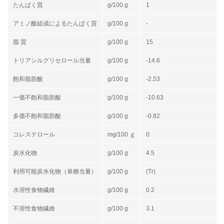
たんぱく質
g/100 g
1
アミノ酸組成によるたんぱく質
g/100 g
-
脂 質
g/100 g
15
トリアシルグリセロール当量
g/100 g
-14.6
飽和脂肪酸
g/100 g
-2.53
一価不飽和脂肪酸
g/100 g
-10.63
多価不飽和脂肪酸
g/100 g
-0.82
コレステロール
mg/100 ｇ
0
炭水化物
g/100 g
4.5
利用可能炭水化物（単糖当量）
g/100 g
(Tr)
水溶性食物繊維
g/100 g
0.2
不溶性食物繊維
g/100 g
3.1