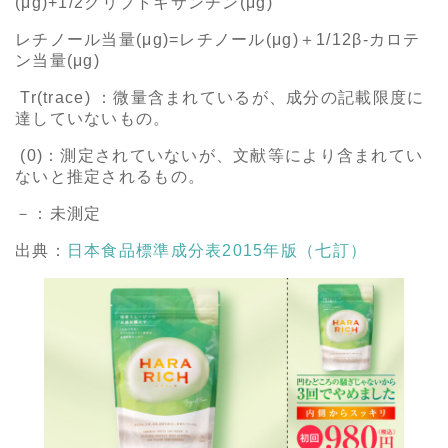
(μg)+1/2クリプトキサンチン(μg)
レチノール当量(μg)=レチノール(μg)＋1/12β-カロテ
ン当量(μg)
Tr(trace) ：微量含まれているが、成分の記載限度に
達していないもの。
(0)：測定されていないが、文献等により含まれてい
ないと推定されるもの。
－：未測定
出典：
日本食品標準成分表2015年版（七訂）