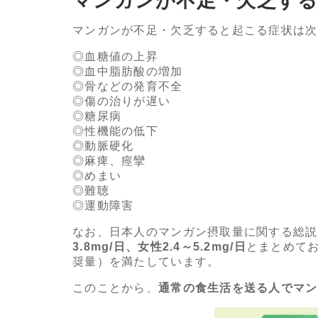
マンガンが不足・欠乏す
マンガンが不足・欠乏すると起こる症状は次
血糖値の上昇
血中脂肪酸の増加
骨などの発育不全
傷の治りが遅い
糖尿病
性機能の低下
動脈硬化
麻痺、痙攣
めまい
難聴
運動障害
なお、日本人のマンガン摂取量に関する総説
3.8mg/日、女性2.4～5.2mg/日
とまとめて
奨量）を満たしています。
このことから、
通常の食生活を送る人でマン