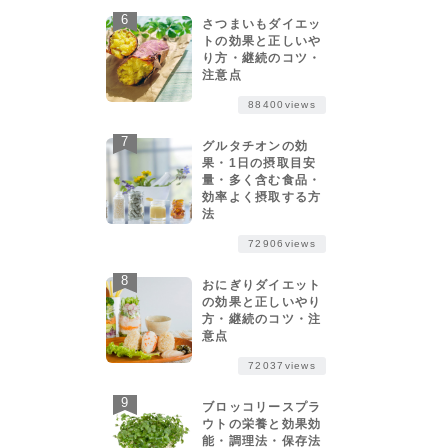
さつまいもダイエッ
トの効果と正しいや
り方・継続のコツ・
注意点
88400views
グルタチオンの効
果・1日の摂取目安
量・多く含む食品・
効率よく摂取する方
法
72906views
おにぎりダイエット
の効果と正しいやり
方・継続のコツ・注
意点
72037views
ブロッコリースプラ
ウトの栄養と効果効
能・調理法・保存法