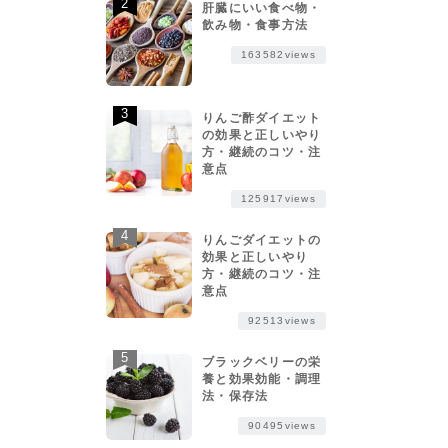
肝臓にいい食べ物・
飲み物・食事方法
163582views
りんご酢ダイエット
の効果と正しいやり
方・継続のコツ・注
意点
125917views
りんごダイエットの
効果と正しいやり
方・継続のコツ・注
意点
92513views
ブラックベリーの栄
養と効果効能・調理
法・保存法
90495views