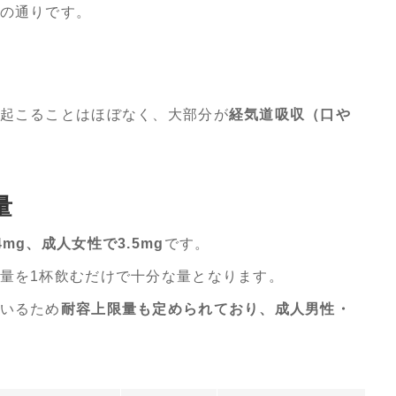
の通りです。
起こることはほぼなく、大部分が
経気道吸収（口や
量
g、成人女性で3.5mg
です。
量を1杯飲むだけで十分な量となります。
いるため
耐容上限量も定められており、成人男性・