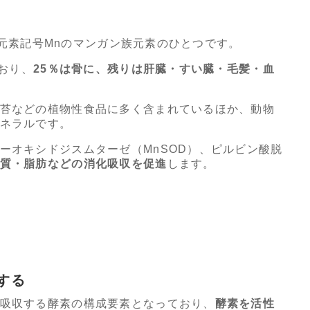
5、元素記号Mnのマンガン族元素のひとつです。
ており、
25％は骨に、残りは肝臓・すい臓・毛髪・血
苔などの植物性食品に多く含まれているほか、動物
ネラルです。
ーオキシドジスムターゼ（MnSOD）、ピルビン酸脱
質・脂肪などの消化吸収を促進
します。
する
吸収する酵素の構成要素となっており、
酵素を活性