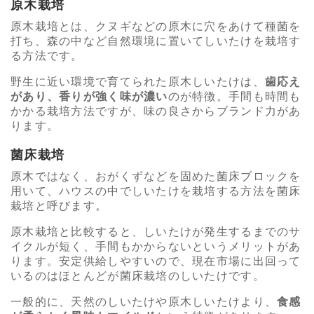
原木栽培
原木栽培とは、クヌギなどの原木に穴をあけて種菌を
打ち、森の中など自然環境に置いてしいたけを栽培す
る方法です。
野生に近い環境で育てられた原木しいたけは、
歯応え
があり、香りが強く味が濃い
のが特徴。手間も時間も
かかる栽培方法ですが、味の良さからブランド力があ
ります。
菌床栽培
原木ではなく、おがくずなどを固めた菌床ブロックを
用いて、ハウスの中でしいたけを栽培する方法を菌床
栽培と呼びます。
原木栽培と比較すると、しいたけが発生するまでのサ
イクルが短く、手間もかからないというメリットがあ
ります。安定供給しやすいので、現在市場に出回って
いるのはほとんどが菌床栽培のしいたけです。
一般的に、天然のしいたけや原木しいたけより、
食感