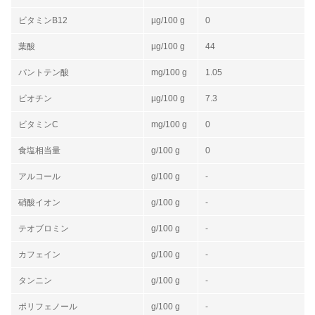
ビタミンB12
µg/100 g
0
葉酸
µg/100 g
44
パントテン酸
mg/100 g
1.05
ビオチン
µg/100 g
7.3
ビタミンC
mg/100 g
0
食塩相当量
g/100 g
0
アルコール
g/100 g
-
硝酸イオン
g/100 g
-
テオブロミン
g/100 g
-
カフェイン
g/100 g
-
タンニン
g/100 g
-
ポリフェノール
g/100 g
-