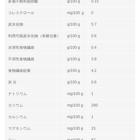
多価不飽和脂肪酸
g/100 g
0.15
コレステロール
mg/100 ｇ
0
炭水化物
g/100 g
5.7
利用可能炭水化物（単糖当量）
g/100 g
0.6
水溶性食物繊維
g/100 g
0.4
不溶性食物繊維
g/100 g
3.8
食物繊維総量
g/100 g
4.2
灰 分
g/100 g
0.6
ナトリウム
mg/100 g
1
カリウム
mg/100 g
280
カルシウム
mg/100 g
1
マグネシウム
mg/100 g
15
リン
mg/100 g
87