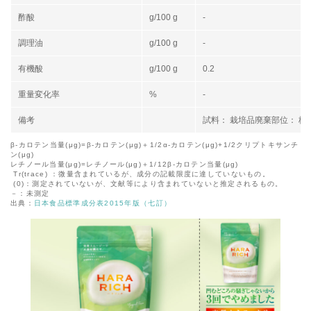
酢酸
g/100 g
-
調理油
g/100 g
-
有機酸
g/100 g
0.2
重量変化率
%
-
備考
試料： 栽培品廃棄部位： 柄
β-カロテン当量(μg)=β-カロテン(μg)＋1/2α-カロテン(μg)+1/2クリプトキサンチ
ン(μg)
レチノール当量(μg)=レチノール(μg)＋1/12β-カロテン当量(μg)
Tr(trace) ：微量含まれているが、成分の記載限度に達していないもの。
(0)：測定されていないが、文献等により含まれていないと推定されるもの。
－：未測定
出典：
日本食品標準成分表2015年版（七訂）