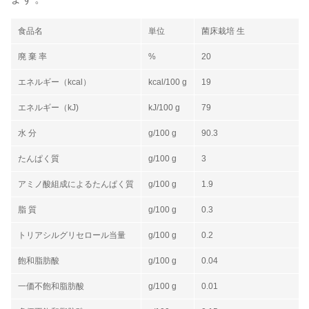
食品名
単位
菌床栽培 生
廃 棄 率
%
20
エネルギー（kcal）
kcal/100 g
19
エネルギー（kJ)
kJ/100 g
79
水 分
g/100 g
90.3
たんぱく質
g/100 g
3
アミノ酸組成によるたんぱく質
g/100 g
1.9
脂 質
g/100 g
0.3
トリアシルグリセロール当量
g/100 g
0.2
飽和脂肪酸
g/100 g
0.04
一価不飽和脂肪酸
g/100 g
0.01