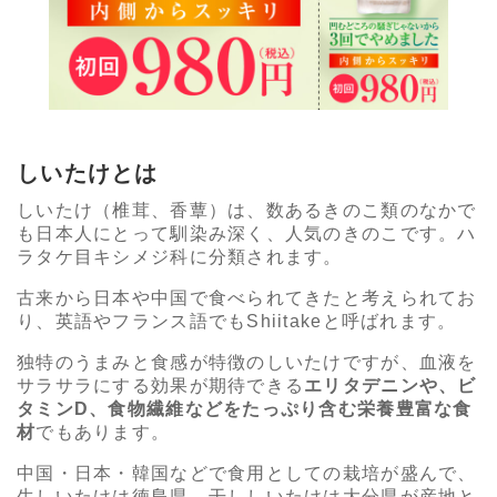
しいたけとは
しいたけ（椎茸、香蕈）は、数あるきのこ類のなかで
も日本人にとって馴染み深く、人気のきのこです。ハ
ラタケ目キシメジ科に分類されます。
古来から日本や中国で食べられてきたと考えられてお
り、英語やフランス語でもShiitakeと呼ばれます。
独特のうまみと食感が特徴のしいたけですが、血液を
サラサラにする効果が期待できる
エリタデニンや、ビ
タミンD、食物繊維などをたっぷり含む栄養豊富な食
材
でもあります。
中国・日本・韓国などで食用としての栽培が盛んで、
生しいたけは徳島県、干ししいたけは大分県が産地と