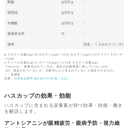
酢酸
g/100 g
-
調理油
g/100 g
-
有機酸
g/100 g
-
重量変化率
%
-
備考
別名： くろみのうぐいすか
β-カロテン当量(μg)=β-カロテン(μg)＋1/2α-カロテン(μg)+1/2クリプトキサンチ
ン(μg)
レチノール当量(μg)=レチノール(μg)＋1/12β-カロテン当量(μg)
Tr(trace) ：微量含まれているが、成分の記載限度に達していないもの。
(0)：測定されていないが、文献等により含まれていないと推定されるもの。
－：未測定
出典：
日本食品標準成分表2015年版（七訂）
ハスカップの効果・効能
ハスカップに含まれる栄養素が持つ効果・効能・働き
を解説します。
アントシアニンが眼精疲労・眼病予防・視力維