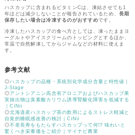
ハスカップに含まれるビタミンCは、凍結させても1
年ほどは減少しないことが報告されているため、
長期
保存したい場合は冷凍するのがおすすめ
です。
冷凍したハスカップの食べ方としては、凍ったままヨ
ーグルトやアイスクリームのトッピングとするほか、
常温で自然解凍してからジャムなどの材料に使えま
す。
参考文献
ハスカップの品種・系統別化学成分含量と特性値｜
J-Stage
アントシアニン高含有アロニアおよびハスカップ果
実抽出物は臭素酸カリウム誘導腎酸化障害を低減する
｜CiNii
北海道産ハスカップ茶の飲用によるストレス軽減と
自覚的睡眠感改善の検討｜CiNii
不老長寿をもたらすハスカップって何!? 味わいと
驚くべき栄養価をご紹介｜マイナビ農業