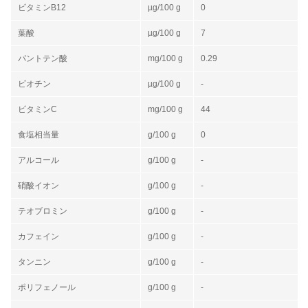
ビタミンB12
µg/100 g
0
葉酸
µg/100 g
7
パントテン酸
mg/100 g
0.29
ビオチン
µg/100 g
-
ビタミンC
mg/100 g
44
食塩相当量
g/100 g
0
アルコール
g/100 g
-
硝酸イオン
g/100 g
-
テオブロミン
g/100 g
-
カフェイン
g/100 g
-
タンニン
g/100 g
-
ポリフェノール
g/100 g
-