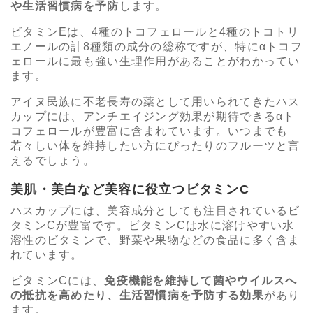
や生活習慣病を予防
します。
ビタミンEは、4種のトコフェロールと4種のトコトリ
エノールの計8種類の成分の総称ですが、特にαトコフ
ェロールに最も強い生理作用があることがわかってい
ます。
アイヌ民族に不老長寿の薬として用いられてきたハス
カップには、アンチエイジング効果が期待できるαト
コフェロールが豊富に含まれています。いつまでも
若々しい体を維持したい方にぴったりのフルーツと言
えるでしょう。
美肌・美白など美容に役立つビタミンC
ハスカップには、美容成分としても注目されているビ
タミンCが豊富です。ビタミンCは水に溶けやすい水
溶性のビタミンで、野菜や果物などの食品に多く含ま
れています。
ビタミンCには、
免疫機能を維持して菌やウイルスへ
の抵抗を高めたり、生活習慣病を予防する効果
があり
ます。