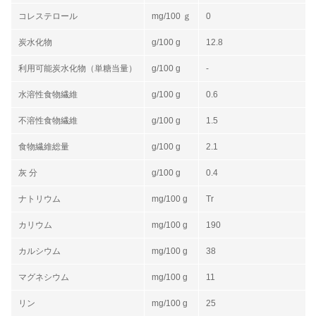
コレステロール
mg/100 ｇ
0
炭水化物
g/100 g
12.8
利用可能炭水化物（単糖当量）
g/100 g
-
水溶性食物繊維
g/100 g
0.6
不溶性食物繊維
g/100 g
1.5
食物繊維総量
g/100 g
2.1
灰 分
g/100 g
0.4
ナトリウム
mg/100 g
Tr
カリウム
mg/100 g
190
カルシウム
mg/100 g
38
マグネシウム
mg/100 g
11
リン
mg/100 g
25