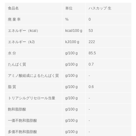
食品名
単位
ハスカップ 生
廃 棄 率
%
0
エネルギー（kcal）
kcal/100 g
53
エネルギー（kJ)
kJ/100 g
222
水 分
g/100 g
85.5
たんぱく質
g/100 g
0.7
アミノ酸組成によるたんぱく質
g/100 g
-
脂 質
g/100 g
0.6
トリアシルグリセロール当量
g/100 g
-
飽和脂肪酸
g/100 g
-
一価不飽和脂肪酸
g/100 g
-
多価不飽和脂肪酸
g/100 g
-