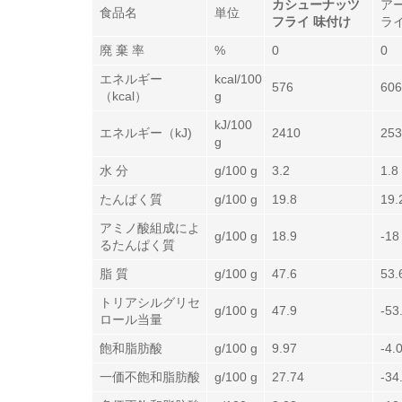
カシューナッツ
ア
食品名
単位
フライ 味付け
ラ
廃 棄 率
%
0
0
エネルギー
kcal/100
576
606
（kcal）
g
kJ/100
エネルギー（kJ)
2410
253
g
水 分
g/100 g
3.2
1.8
たんぱく質
g/100 g
19.8
19.
アミノ酸組成によ
g/100 g
18.9
-18
るたんぱく質
脂 質
g/100 g
47.6
53.
トリアシルグリセ
g/100 g
47.9
-53
ロール当量
飽和脂肪酸
g/100 g
9.97
-4.
一価不飽和脂肪酸
g/100 g
27.74
-34