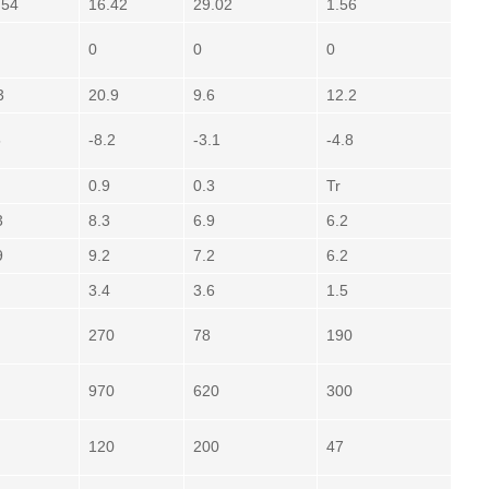
.54
16.42
29.02
1.56
0
0
0
3
20.9
9.6
12.2
5
-8.2
-3.1
-4.8
0.9
0.3
Tr
3
8.3
6.9
6.2
9
9.2
7.2
6.2
3.4
3.6
1.5
270
78
190
970
620
300
120
200
47