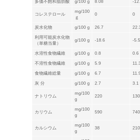
多価不飽和脂肪酸
g/100 g
8.08
-12
mg/100
コレステロール
0
0
ｇ
炭水化物
g/100 g
26.7
22.
利用可能炭水化物
g/100 g
-18.6
-5.
（単糖当量）
水溶性食物繊維
g/100 g
0.8
0.6
不溶性食物繊維
g/100 g
5.9
11.
食物繊維総量
g/100 g
6.7
11.
灰 分
g/100 g
2.7
3.1
mg/100
ナトリウム
220
130
g
mg/100
カリウム
590
740
g
mg/100
カルシウム
38
210
g