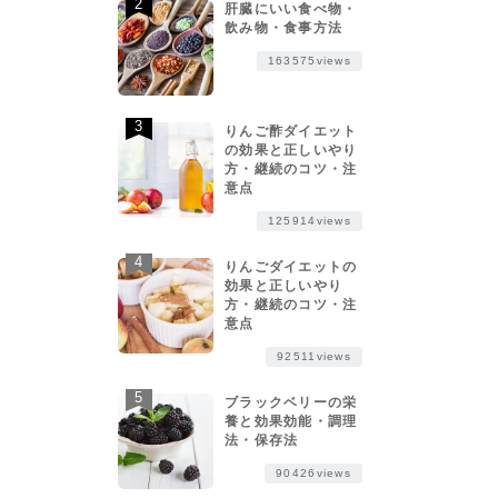
肝臓にいい食べ物・
飲み物・食事方法
163575views
りんご酢ダイエット
の効果と正しいやり
方・継続のコツ・注
意点
125914views
りんごダイエットの
効果と正しいやり
方・継続のコツ・注
意点
92511views
ブラックベリーの栄
養と効果効能・調理
法・保存法
90426views