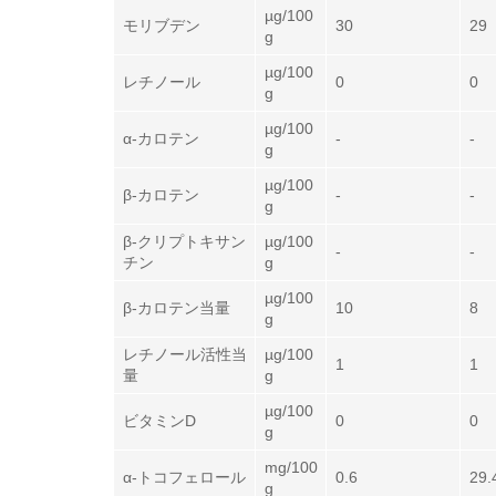
µg/100
モリブデン
30
29
g
µg/100
レチノール
0
0
g
µg/100
α-カロテン
-
-
g
µg/100
β-カロテン
-
-
g
β-クリプトキサン
µg/100
-
-
チン
g
µg/100
β-カロテン当量
10
8
g
レチノール活性当
µg/100
1
1
量
g
µg/100
ビタミンD
0
0
g
mg/100
α-トコフェロール
0.6
29.
g