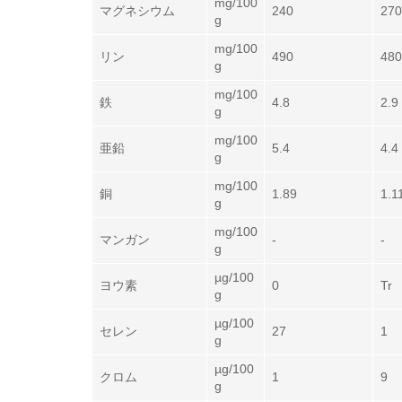
mg/100
マグネシウム
240
270
g
mg/100
リン
490
480
g
mg/100
鉄
4.8
2.9
g
mg/100
亜鉛
5.4
4.4
g
mg/100
銅
1.89
1.1
g
mg/100
マンガン
-
-
g
µg/100
ヨウ素
0
Tr
g
µg/100
セレン
27
1
g
µg/100
クロム
1
9
g