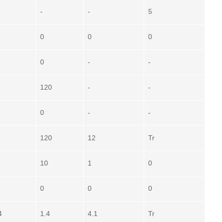
-
-
5
0
0
0
0
-
-
120
-
-
0
-
-
120
12
Tr
10
1
0
0
0
0
4
1.4
4.1
Tr