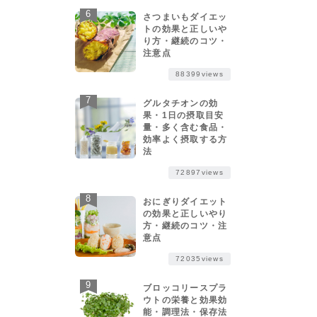
さつまいもダイエッ
トの効果と正しいや
り方・継続のコツ・
注意点
88399views
グルタチオンの効
果・1日の摂取目安
量・多く含む食品・
効率よく摂取する方
法
72897views
おにぎりダイエット
の効果と正しいやり
方・継続のコツ・注
意点
72035views
ブロッコリースプラ
ウトの栄養と効果効
能・調理法・保存法