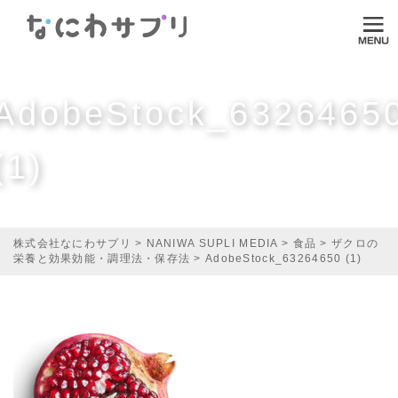
ログイン
HOME
AdobeStock_6326465
なにわサプリについて
(1)
VI-DA
MITASUCU
TODOKU
株式会社なにわサプリ
>
NANIWA SUPLI MEDIA
>
食品
>
ザクロの
栄養と効果効能・調理法・保存法
>
AdobeStock_63264650 (1)
Shopping
Media
ご利用ガイド
オンラインダイエット