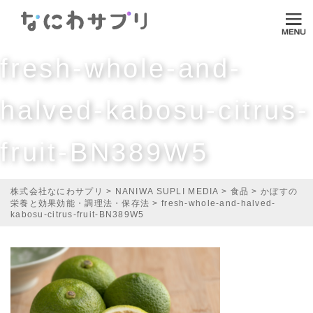
ログイン
fresh-whole-and-
HOME
なにわサプリについて
halved-kabosu-citrus-
VI-DA
fruit-BN389W5
MITASUCU
TODOKU
株式会社なにわサプリ
>
NANIWA SUPLI MEDIA
>
食品
>
かぼすの
栄養と効果効能・調理法・保存法
>
fresh-whole-and-halved-
Shopping
kabosu-citrus-fruit-BN389W5
Media
ご利用ガイド
オンラインダイエット