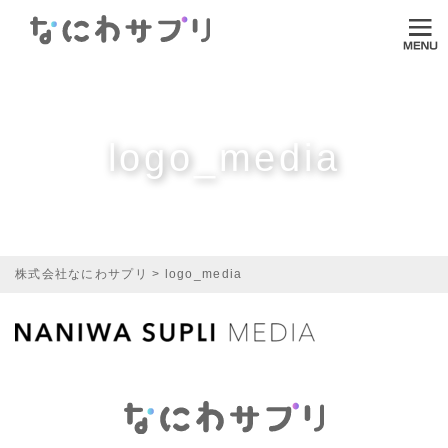
ログイン
HOME
なにわサプリについて
logo_media
VI-DA
MITASUCU
TODOKU
株式会社なにわサプリ
>
logo_media
Shopping
Media
ご利用ガイド
オンラインダイエット