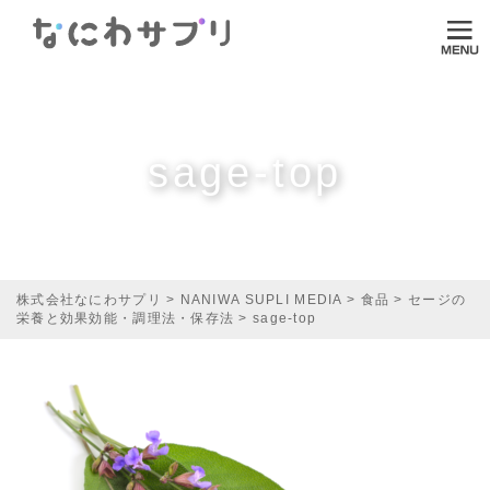
ログイン
HOME
なにわサプリについて
sage-top
VI-DA
MITASUCU
TODOKU
株式会社なにわサプリ
>
NANIWA SUPLI MEDIA
>
食品
>
セージの
栄養と効果効能・調理法・保存法
>
sage-top
Shopping
Media
ご利用ガイド
オンラインダイエット