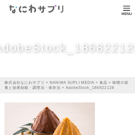
ログイン
HOME
なにわサプリについて
AdobeStock_18682212
VI-DA
MITASUCU
TODOKU
株式会社なにわサプリ
>
NANIWA SUPLI MEDIA
>
食品
>
味噌の栄
養と効果効能・調理法・保存法
>
AdobeStock_186822128
Shopping
Media
ご利用ガイド
オンラインダイエット