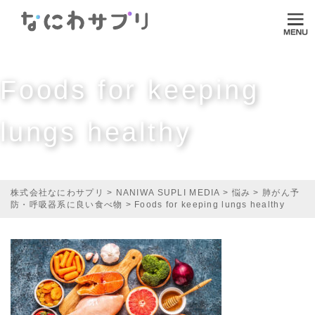
ログイン
HOME
Foods for keeping
なにわサプリについて
lungs healthy
VI-DA
MITASUCU
TODOKU
株式会社なにわサプリ
>
NANIWA SUPLI MEDIA
>
悩み
>
肺がん予
防・呼吸器系に良い食べ物
>
Foods for keeping lungs healthy
Shopping
Media
ご利用ガイド
オンラインダイエット