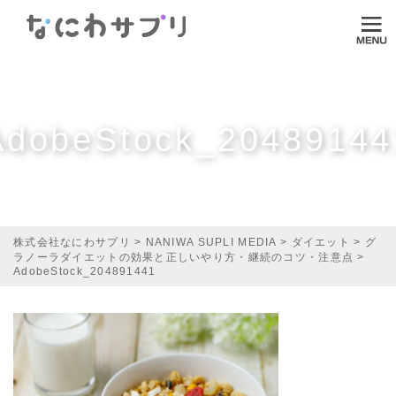
ログイン
HOME
なにわサプリについて
AdobeStock_20489144
VI-DA
MITASUCU
TODOKU
株式会社なにわサプリ
>
NANIWA SUPLI MEDIA
>
ダイエット
>
グ
ラノーラダイエットの効果と正しいやり方・継続のコツ・注意点
>
Shopping
AdobeStock_204891441
Media
ご利用ガイド
オンラインダイエット