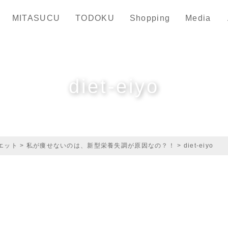
MITASUCU
TODOKU
Shopping
Media
diet-eiyo
エット
>
私が痩せないのは、新型栄養失調が原因なの？！
>
diet-eiyo