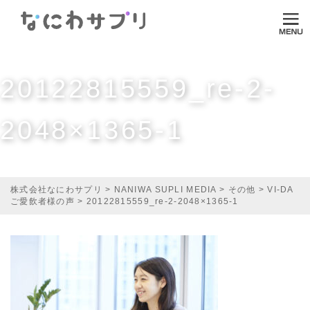
ログイン
HOME
20122815559_re-2-
なにわサプリについて
2048×1365-1
VI-DA
MITASUCU
TODOKU
株式会社なにわサプリ
>
NANIWA SUPLI MEDIA
>
その他
>
VI-DA
ご愛飲者様の声
>
20122815559_re-2-2048×1365-1
Shopping
Media
ご利用ガイド
オンラインダイエット