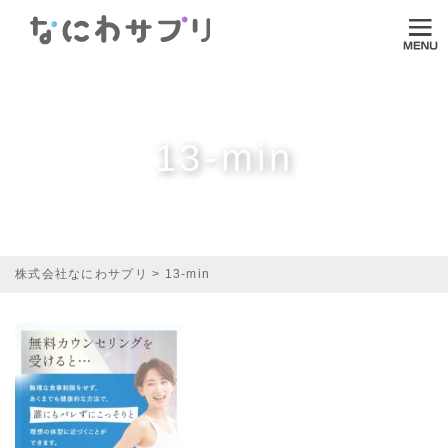
ログイン
HOME
なにわサプリについて
13-min
VI-DA
MITASUCU
TODOKU
株式会社なにわサプリ
>
13-min
Shopping
Media
ご利用ガイド
オンラインダイエット